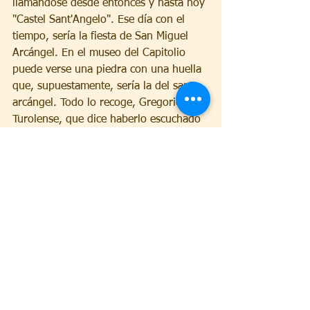
llamándose desde entonces y hasta hoy 
"Castel Sant'Angelo". Ese día con el 
tiempo, sería la fiesta de San Miguel 
Arcángel. En el museo del Capitolio 
puede verse una piedra con una huella 
que, supuestamente, sería la del santo 
arcángel. Todo lo recoge, Gregorio 
Turolense, que dice haberlo escuchado 
de la misma boca de un diácono 
romano que estuvo allí presente en el 
milagro.
En las calamidades públicas, San 
Miguel consuela a quien lo invoca y 
honra. 
Referencia
(1)	En: ORACIÓN DE LAS HORAS. 
Perópolis: Voces. San Pablo: Pualinas/ 