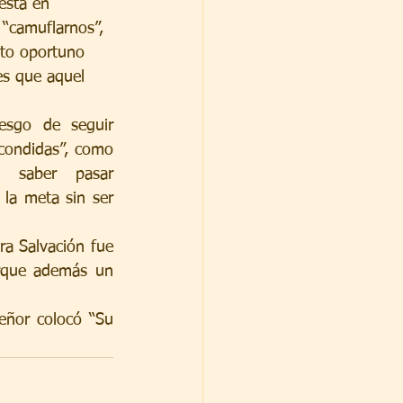
está en 
 “camuflarnos”, 
nto oportuno 
es que aquel 
esgo de seguir 
condidas”, como 
 saber pasar 
 la meta sin ser 
a Salvación fue 
rque además un 
ñor colocó “Su 