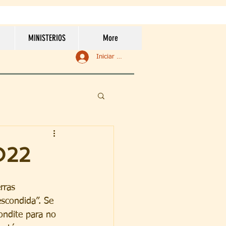
MINISTERIOS
More
Iniciar sesión
O22
rras 
scondida”. Se 
ondite para no 