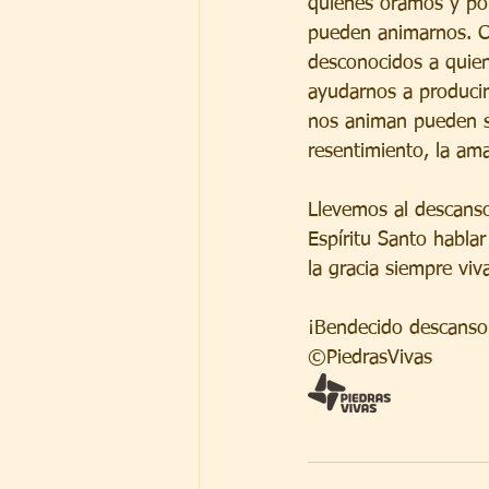
quienes oramos y po
pueden animarnos. C
desconocidos a quie
ayudarnos a producir
nos animan pueden so
resentimiento, la ama
Llevemos al descanso
Espíritu Santo hablar
la gracia siempre vi
¡Bendecido descanso
©PiedrasVivas