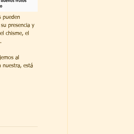
s pueden 
su presencia y 
l chisme, el 
.
jemos al 
 nuestra, está 