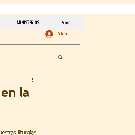
MINISTERIOS
More
Iniciar sesión
en la
estras liturgias 