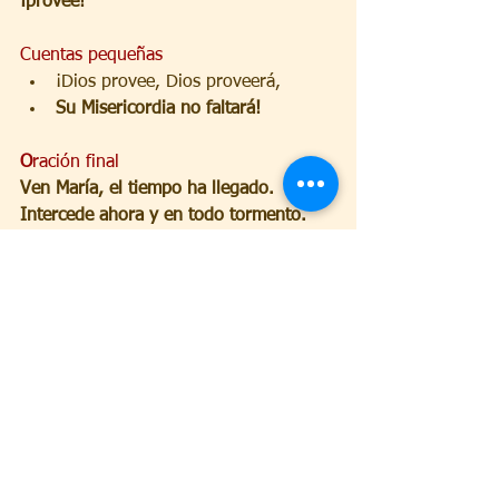
¡provee!
Cuentas pequeñas
¡Dios provee, Dios proveerá,
Su Misericordia no faltará!
O
ración final
Ven María, el tiempo ha llegado.
Intercede ahora y en todo tormento.
Madre de la Providencia,
ayúdanos en nuestros sufrimientos en 
la tierra y en el exilio.
Muéstranos que eres Madre de amor y 
bondad,
ahora que la necesidad es grande.
¡Amén!