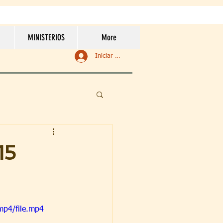
MINISTERIOS
More
Iniciar sesión
15
mp4/file.mp4