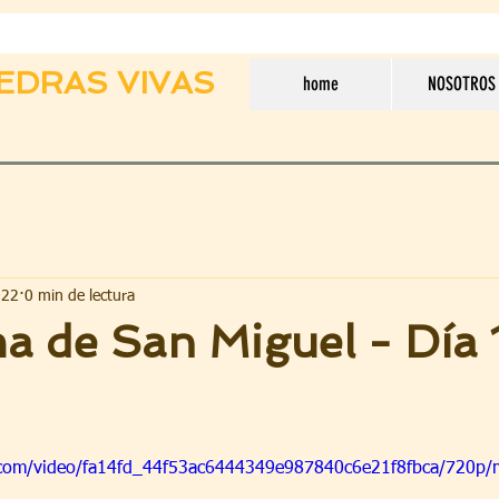
EDRAS VIVAS
home
NOSOTROS
022
0 min de lectura
a de San Miguel - Día 
ic.com/video/fa14fd_44f53ac6444349e987840c6e21f8fbca/720p/