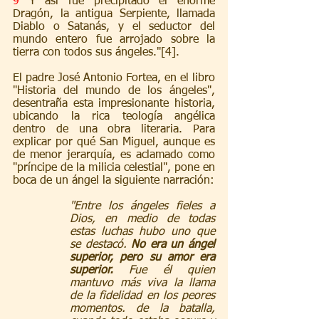
9
 Y así fue precipitado el enorme 
Dragón, la antigua Serpiente, llamada 
Diablo o Satanás, y el seductor del 
mundo entero fue arrojado sobre la 
tierra con todos sus ángeles."[4].
El padre José Antonio Fortea, en el libro 
"Historia del mundo de los ángeles", 
desentraña esta impresionante historia, 
ubicando la rica teología angélica 
dentro de una obra literaria. Para 
explicar por qué San Miguel, aunque es 
de menor jerarquía, es aclamado como 
"príncipe de la milicia celestial", pone en 
boca de un ángel la siguiente narración:
"Entre los ángeles fieles a 
Dios, en medio de todas 
estas luchas hubo uno que 
se destacó. 
No era un ángel 
superior, pero su amor era 
superior.
 Fue él quien 
mantuvo más viva la llama 
de la fidelidad en los peores 
momentos. de la batalla, 