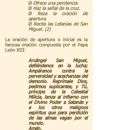
Ø 
Ofrece una penitencia.
Ø 
Haz la señal de la cruz.
Ø 
Reza la oración de 
apertura.
Ø 
Recita las Letanías de San 
Miguel. (2)
La oración de apertura o inicial es la 
famosa oración compuesta por el Papa 
León XIII:
Arcángel San Miguel, 
defiéndenos en la lucha; 
Ampáranos contra la 
perversidad y acechanzas del 
demonio. Reprímale Dios, 
pedimos suplicantes, y Tú, 
príncipe de la Celestial 
Milicia, lanza al infierno con 
el Divino Poder a Satanás y 
a los otros malignos 
espíritus que para perdición 
de las almas vagan por el 
mundo.
Amén.