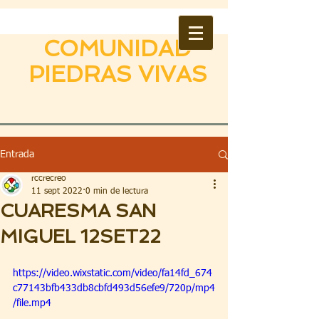
COMUNIDAD
PIEDRAS VIVAS
Entrada
rccrecreo
11 sept 2022
0 min de lectura
CUARESMA SAN
MIGUEL 12SET22
https://video.wixstatic.com/video/fa14fd_674
c77143bfb433db8cbfd493d56efe9/720p/mp4
/file.mp4