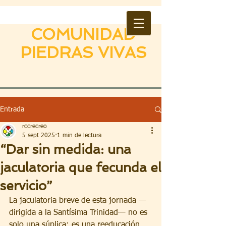
COMUNIDAD
PIEDRAS VIVAS
Entrada
rccrecreo
5 sept 2025
1 min de lectura
“Dar sin medida: una
jaculatoria que fecunda el
servicio”
La jaculatoria breve de esta jornada —
dirigida a la Santísima Trinidad— no es 
solo una súplica: es una reeducación 