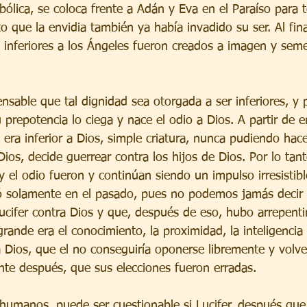
bólica, se coloca frente a Adán y Eva en el Paraíso para t
rto que la envidia también ya había invadido su ser. Al fin
s inferiores a los Ángeles fueron creados a imagen y seme
ensable que tal dignidad sea otorgada a ser inferiores, y 
 prepotencia lo ciega y nace el odio a Dios. A partir de e
 era inferior a Dios, simple criatura, nunca pudiendo hac
ios, decide guerrear contra los hijos de Dios. Por lo tant
 y el odio fueron y continúan siendo un impulso irresistible
có solamente en el pasado, pues no podemos jamás decir
Lucifer contra Dios y que, después de eso, hubo arrepent
grande era el conocimiento, la proximidad, la inteligencia 
a Dios, que el no conseguiría oponerse libremente y volv
te después, que sus elecciones fueron erradas.
 humanos, puede ser cuestionable si Lucifer, después que 