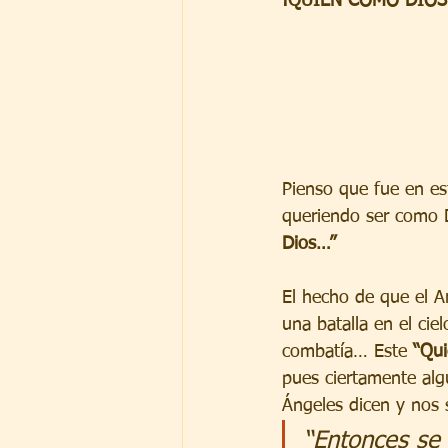
¡QUIEN COMO DIOS
Pienso que fue en es
queriendo ser como D
Dios…”
El hecho de que el A
una batalla en el cie
combatía… Este 
“Qu
pues ciertamente alg
Ángeles dicen y nos 
“Entonces se 