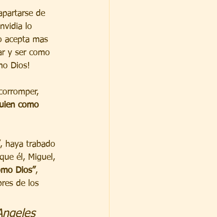
apartarse de 
nvidia lo 
o acepta mas 
uar y ser como 
omo Dios!
corromper, 
quien como 
, haya trabado 
que él, Miguel, 
omo Dios”
, 
res de los 
Angeles 