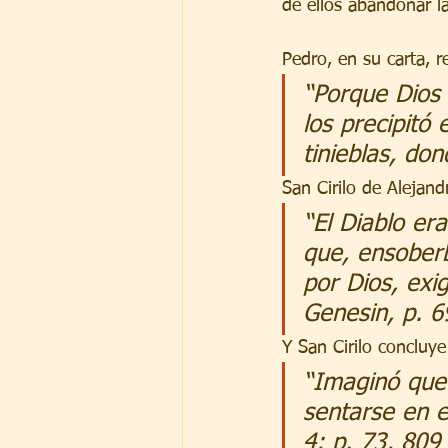
de ellos abandonar l
Pedro, en su carta, 
“Porque Dios 
los precipitó 
tinieblas, do
San Cirilo de Alejand
“El Diablo er
que, ensoberb
por Dios, exi
Genesin, p. 6
Y San Cirilo concluye
“Imaginó que 
sentarse en e
4: p. 73, 809