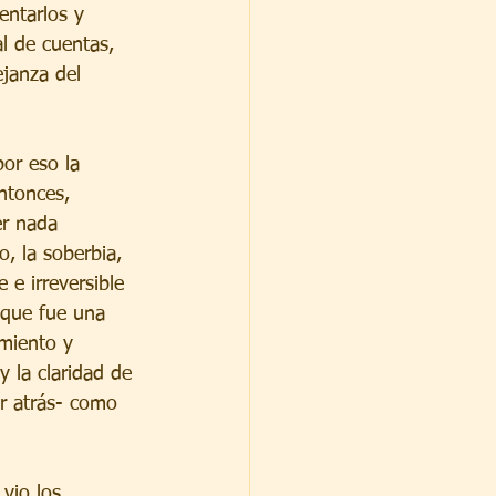
entarlos y 
al de cuentas, 
janza del 
por eso la 
ntonces, 
er nada 
o, la soberbia, 
 e irreversible 
 que fue una 
imiento y 
y la claridad de 
er atrás- como 
vio los 