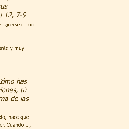
sus 
p 12, 7-9
re hacerse como 
ante y muy 
¡Cómo has 
iones, tú 
ima de las 
ado, hace que 
er. Cuando el, 