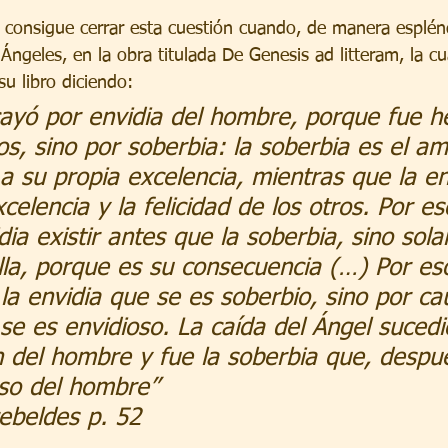
consigue cerrar esta cuestión cuando, de manera esplénd
 Ángeles, en la obra titulada De Genesis ad litteram, la cua
u libro diciendo:
cayó por envidia del hombre, porque fue h
s, sino por soberbia: la soberbia es el am
 su propia excelencia, mientras que la en
xcelencia y la felicidad de los otros. Por es
dia existir antes que la soberbia, sino sol
la, porque es su consecuencia (…) Por es
la envidia que se es soberbio, sino por ca
se es envidioso. La caída del Ángel sucedi
n del hombre y fue la soberbia que, despué
oso del hombre”
ebeldes p. 52