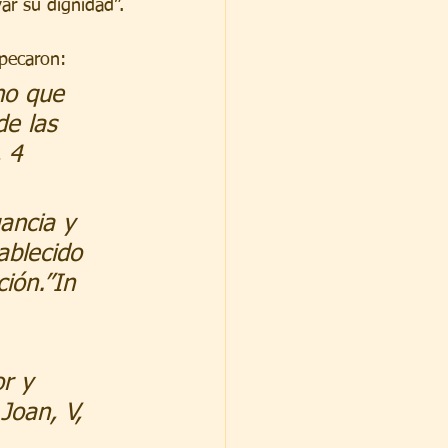
ar su dignidad”.
 pecaron:
no que 
de las 
, 4
ancia y 
ablecido 
ión.”In 
r y 
Joan, V, 