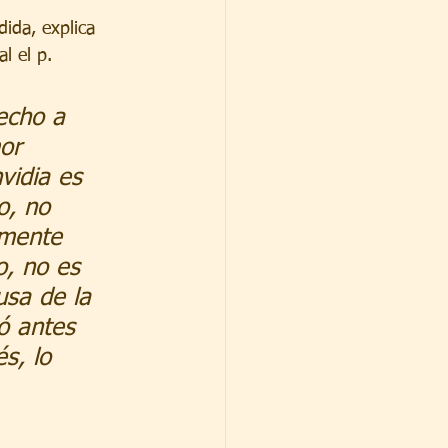
ida, explica 
l el p. 
echo a 
or 
vidia es 
o, no 
amente 
o, no es 
usa de la 
ó antes 
s, lo 