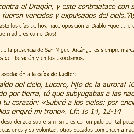
ontra el Dragón, y este contraatacó con 
 fueron vencidos y expulsados del cielo.”A
hasta los días de hoy, hace oposición al Diablo -que quie
ue ¡nadie es como Dios!
ue la presencia de San Miguel Arcángel es siempre marc
es de liberación y en los exorcismos.
 asociación a la caída de Lucifer:
ído del cielo, Lucero, hijo de la aurora! 
ado por tierra, tú que subyugabas a las nac
 tu corazón: «Subiré a los cielos; por enc
ios erigiré mi trono». Cfr. Is 14, 12-14
ón desordenada sobre sí mismo es corrompido por tal pec
 decisiones y su voluntad, otros pecados comiencen a nac