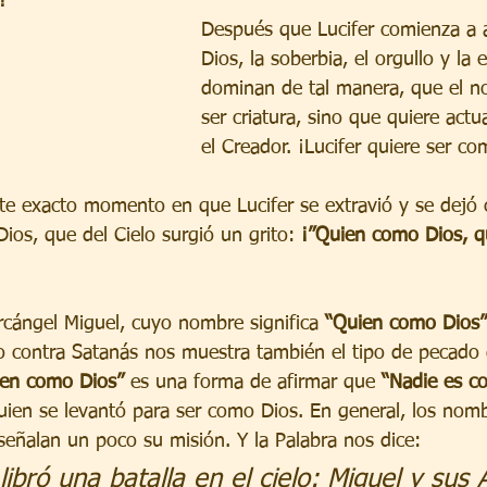
!
Después que Lucifer comienza a 
Dios, la soberbia, el orgullo y la e
dominan de tal manera, que el n
ser criatura, sino que quiere act
el Creador. ¡Lucifer quiere ser c
te exacto momento en que Lucifer se extravió y se dejó 
ios, que del Cielo surgió un grito: 
¡”Quien como Dios, 
rcángel Miguel, cuyo nombre significa 
“Quien como Dios”
lo contra Satanás nos muestra también el tipo de pecado 
ien como Dios”
 es una forma de afirmar que 
“Nadie es c
uien se levantó para ser como Dios. En general, los nomb
señalan un poco su misión. Y la Palabra nos dice:
libró una batalla en el cielo: Miguel y sus 