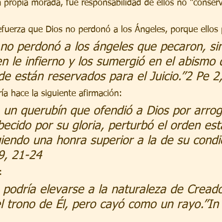
a propia morada, fue responsabilidad de ellos no “conserv
refuerza que Dios no perdonó a los Ángeles, porque ellos
no perdonó a los ángeles que pecaron, si
en le infierno y los sumergió en el abismo 
nde están reservados para el Juicio.”2 Pe 2
ría hace la siguiente afirmación:
a un querubín que ofendió a Dios por arrog
ecido por su gloria, perturbó el orden est
giendo una honra superior a la de su condic
9, 21-24
: 
podría elevarse a la naturaleza de Creado
l trono de Él, pero cayó como un rayo.”In 