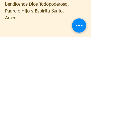
bendícenos Dios Todopoderoso,
Padre e Hijo y Espíritu Santo.
Amén.
ORACIÓN CORAZA DE SAN MIGUEL.
Padre y Señor nuestro,
Señor del Cielo y de la Tierra,
Creador de todo lo visible y lo invisible.
Tuyo, es el Reino, Tuyo es el Poder y la 
Gloria.
Soberano de nuestros corazones,
Digno de alabanza, Digno de adoración,
mi corazón es todo Tuyo, como Tuyas 
son mis fuerzas,