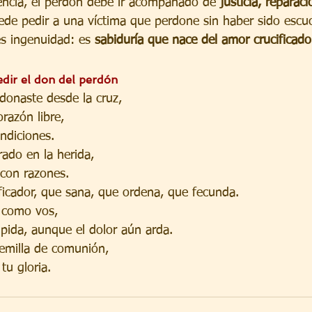
encia, el perdón debe ir acompañado de 
justicia, reparaci
ede pedir a una víctima que perdone sin haber sido escuc
es ingenuidad: es 
sabiduría que nace del amor crucificado
edir el don del perdón
donaste desde la cruz,
razón libre,
ndiciones.
rado en la herida,
r con razones.
ificador, que sana, que ordena, que fecunda.
 como vos,
 pida, aunque el dolor aún arda.
emilla de comunión,
tu gloria.