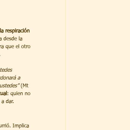
la respiración 
a desde la 
ra que el otro 
.
stedes 
rdonará a 
ustedes”
 (Mt 
tual
: quien no 
 a dar.
rrió. Implica 