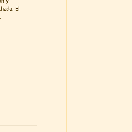
ón y 
hada. El 
.