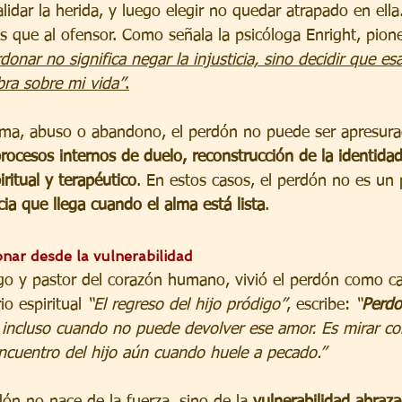
alidar la herida, y luego elegir no quedar atrapado en ella
s que al ofensor. Como señala la psicóloga Enright, pion
donar no significa negar la injusticia, sino decidir que esa
bra sobre mi vida”
.
uma, abuso o abandono, el perdón no puede ser apresura
rocesos internos de duelo, reconstrucción de la identidad
itual y terapéutico
. En estos casos, el perdón no es un
ia que llega cuando el alma está lista
.
ar desde la vulnerabilidad
go y pastor del corazón humano, vivió el perdón como c
o espiritual 
“El regreso del hijo pródigo”
, escribe: 
“
Perdo
 incluso cuando no puede devolver ese amor. Es mirar con
encuentro del hijo aún cuando huele a pecado.”
ón no nace de la fuerza, sino de la 
vulnerabilidad abraz