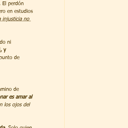
. El perdón 
ero en estudios 
 injusticia no 
do ni 
, y 
 punto de 
amino de 
nar es amar al 
 los ojos del 
ada
. Solo quien 