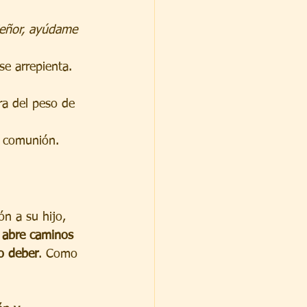
eñor, ayúdame 
se arrepienta. 
ra del peso de 
e comunión. 
n a su hijo, 
 
abre caminos 
o deber
. Como 