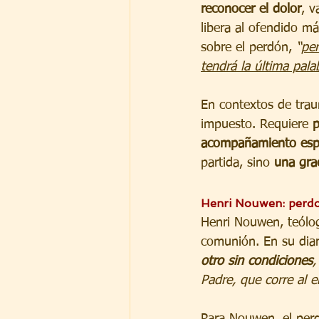
reconocer el dolor
, v
libera al ofendido má
sobre el perdón, 
“
per
tendrá la última pala
En contextos de tra
impuesto. Requiere 
p
acompañamiento espir
partida, sino 
una grac
Henri Nouwen: perdon
Henri Nouwen, teólo
comunión. En su diari
otro sin condiciones
,
Padre, que corre al 
Para Nouwen, el perd