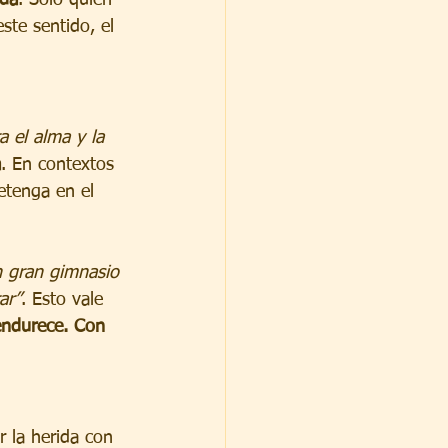
ste sentido, el 
 el alma y la 
a
. En contextos 
detenga en el 
n gran gimnasio 
ar”
. Esto vale 
endurece. Con 
r la herida con 