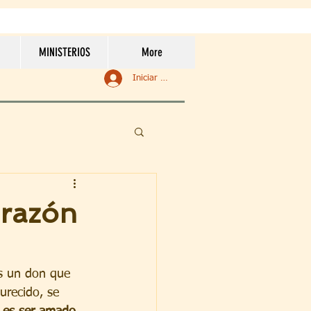
MINISTERIOS
More
Iniciar sesión
orazón
Es un don que 
urecido, se 