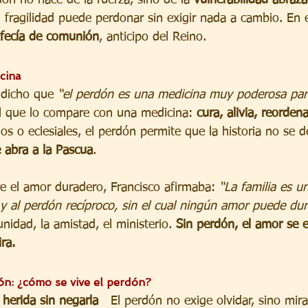
fragilidad puede perdonar sin exigir nada a cambio. En e
fecía de comunión
, anticipo del Reino.
cina
 dicho que 
“el perdón es una medicina muy poderosa para
l que lo compare con una medicina: 
cura, alivia, reorden
ios o eclesiales, el perdón permite que la historia no se 
 abra a la Pascua
.
re el amor duradero, Francisco afirmaba: 
“La familia es u
 y al perdón recíproco, sin el cual ningún amor puede dur
idad, la amistad, el ministerio. 
Sin perdón, el amor se 
ra.
ón: ¿cómo se vive el perdón?
herida sin negarla
   El perdón no exige olvidar, sino mira