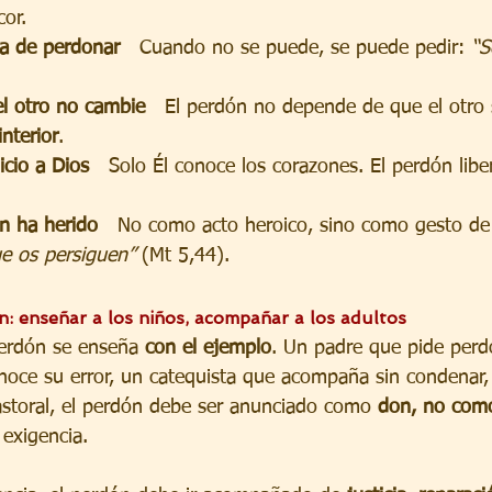
cor.
ia de perdonar
   Cuando no se puede, se puede pedir: 
“S
l otro no cambie
   El perdón no depende de que el otro 
nterior
.
icio a Dios
   Solo Él conoce los corazones. El perdón libe
n ha herido
   No como acto heroico, sino como gesto d
ue os persiguen”
 (Mt 5,44).
: enseñar a los niños, acompañar a los adultos
perdón se enseña 
con el ejemplo
. Un padre que pide perdó
oce su error, un catequista que acompaña sin condenar,
astoral, el perdón debe ser anunciado como 
don, no com
 exigencia.