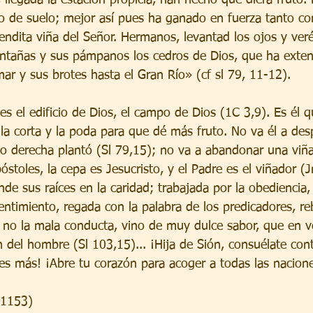
o de suelo; mejor así pues ha ganado en fuerza tanto c
endita viña del Señor. Hermanos, levantad los ojos y ver
ntañas y sus pámpanos los cedros de Dios, que ha exten
ar y sus brotes hasta el Gran Río» (cf sl 79, 11-12).
s el edificio de Dios, el campo de Dios (1C 3,9). Es él q
 la corta y la poda para que dé más fruto. No va él a de
 derecha plantó (Sl 79,15); no va a abandonar una viña
toles, la cepa es Jesucristo, y el Padre es el viñador (J
nde sus raíces en la caridad; trabajada por la obediencia, 
entimiento, regada con la palabra de los predicadores, r
y no la mala conducta, vino de muy dulce sabor, que en v
n del hombre (Sl 103,15)... ¡Hija de Sión, consuélate co
res más! ¡Abre tu corazón para acoger a todas las naciones
-1153)