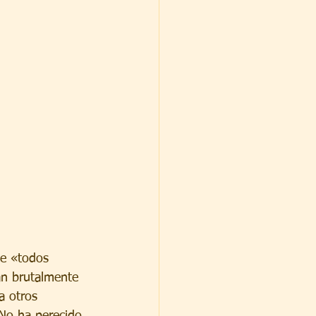
ue «todos 
an brutalmente 
a otros 
 No ha perecido 