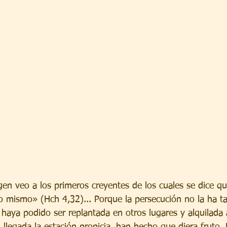
gen veo a los primeros creyentes de los cuales se dice q
o mismo» (Hch 4,32)... Porque la persecución no la ha t
haya podido ser replantada en otros lugares y alquilada 
, llegada la estación propicia, han hecho que diera fruto.