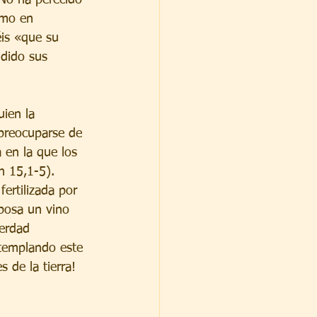
omo en 
éis «que su 
dido sus 
uien la 
spreocuparse de 
 en la que los 
n 15,1-5). 
fertilizada por 
ebosa un vino 
erdad 
ntemplando este 
 de la tierra!