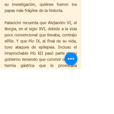
su investigación, quiénes fueron los 
papas más frágiles de la historia.
Palavicini recuerda que Alejandro VI, el 
Borgia, en el siglo XVI, debido a la vida 
poco convencional que llevaba, contrajo 
sífilis. Y que Pío IX, al final de su vida, 
tuvo ataques de epilepsia. Incluso el 
irreprochable Pío XII pasó parte de su 
gobierno teniendo que convivir con una 
hernia gástrica que le provocaba 
constantes crisis. Inocencio XIII, en el 
siglo XVIII, sufrió tanto por cálculos 
renales que algunos canonistas 
consideraron la posibilidad de que 
llegara a dimitir.
En efecto, los papas empezaron a tener 