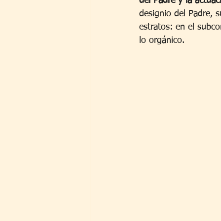
del Padre y la actua
designio del Padre, 
estratos: en el subco
lo orgánico.