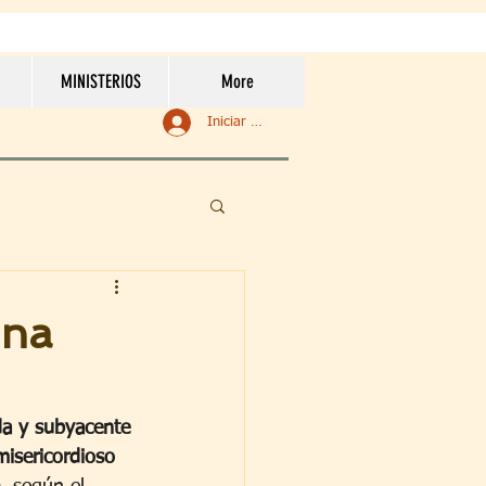
MINISTERIOS
More
Iniciar sesión
Una
da y subyacente 
misericordioso 