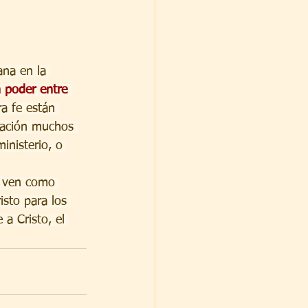
ana en la 
 poder entre 
ra fe están 
anación muchos 
inisterio, o 
ue ven como 
isto para los 
a Cristo, el 