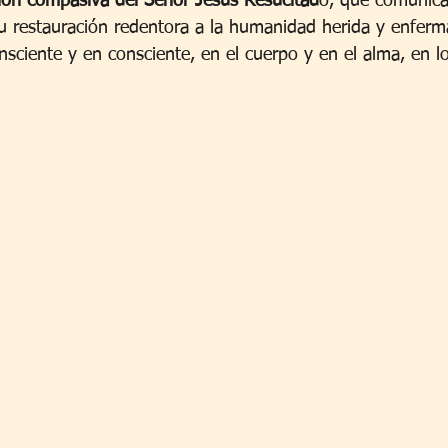
ción compasiva del Señor Jesús Resucitad
o, que comunica
su restauración redentora a la humanidad herida y enferm
nsciente y en consciente, en el cuerpo y en el alma, en lo