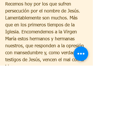
Recemos hoy por los que sufren 
persecución por el nombre de Jesús. 
Lamentablemente son muchos. Más 
que en los primeros tiempos de la 
Iglesia. Encomendemos a la Virgen 
María estos hermanos y hermanas 
nuestros, que responden a la opresión 
con mansedumbre y, como verdaderos 
testigos de Jesús, vencen el mal con el 
bien.
Después del Ángelus
Queridos hermanos y hermanas:
Os saludo a todos vosotros, familias, 
grupos y fieles que seguís este 
momento de oración a través de los 
medios de comunicación social. 
Tenemos que hacerlo así, para evitar 
que la gente venga a la Plaza. Y de este 