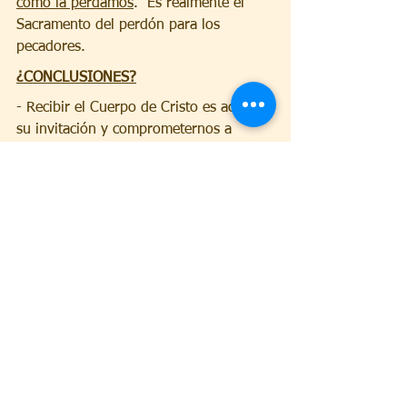
como la perdamos
.  Es realmente el 
Sacramento del perdón para los 
pecadores. 
¿CONCLUSIONES?
- Recibir el Cuerpo de Cristo es aceptar 
su invitación y comprometernos a 
construir comunidad, a fortalecer lazos, 
a amar a los que Jesús elige sentar 
conmigo a su mesa
- Recibir el Cuerpo de Cristo es 
integrarse en el grupo de discípulos, 
aceptar ser Cuerpo vivo de Cristo y 
vida entregada en el amor cada día, 
sellando la Alianza que Jesús me ofrece 
con su sangre
- Recibir el Cuerpo de Cristo es estar 
dispuesto a «hacer» todo lo que el 