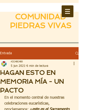
COMUNIDAD
PIEDRAS VIVAS
Entrada
rccrecreo
5 jun 2021
6 min de lectura
HAGAN ESTO EN
MEMORIA MÍA - UN
PACTO
En el momento central de nuestras 
celebraciones eucarísticas, 
proclamamos: «
este es el Sacramento 