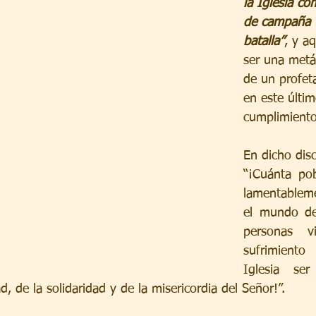
la Iglesia co
de campaña t
batalla”
, y aq
ser una metá
de un profet
en este últim
cumplimiento
En dicho disc
“¡Cuánta pob
lamentablem
el mundo de
personas v
sufrimiento
Iglesia se
d, de la solidaridad y de la misericordia del Señor!”.