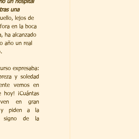
mo un hospital 
ras una 
uello, lejos de 
fora en la boca 
a, ha alcanzado 
o año un real 
. 
urso expresaba: 
reza y soledad 
ente vemos en 
 hoy! ¡Cuántas 
iven en gran 
 y piden a la 
r signo de la 