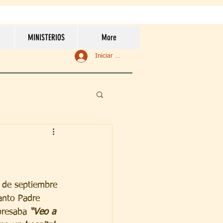
MINISTERIOS
More
Iniciar sesión
9 de septiembre 
anto Padre 
presaba 
“Veo a 