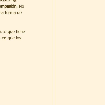
ncisco ha 
ompasión
. No 
na forma de 
buto que tiene 
 en que los 