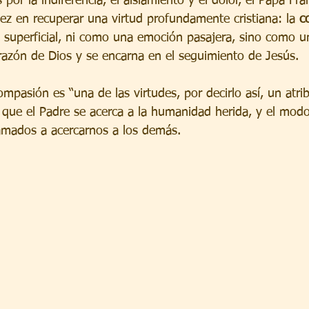
or la indiferencia, el aislamiento y el dolor, el Papa Fra
vez en recuperar una virtud profundamente cristiana: la 
c
superficial, ni como una emoción pasajera, sino como u
razón de Dios y se encarna en el seguimiento de Jesús.
ompasión es “una de las virtudes, por decirlo así, un atri
 que el Padre se acerca a la humanidad herida, y el modo
lamados a acercarnos a los demás.