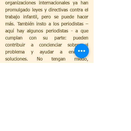
organizaciones internacionales ya han 
promulgado leyes y directivas contra el 
trabajo infantil, pero se puede hacer 
más. También insto a los periodistas – 
aquí hay algunos periodistas - a que 
cumplan con su parte: pueden 
contribuir a concienciar sobre el 
problema y ayudar a encontrar 
soluciones. No tengan miedo, 
denuncien estas cosas.
Y doy las gracias a todos aquellos que 
no miran hacia otro lado cuando ven a 
niños obligados a convertirse en adultos 
demasiado pronto. Recordemos siempre 
las palabras de Jesús: «Todo lo que 
hicieron con el más pequeño de mis 
hermanos, lo hicieron conmigo" (
Mt
25,40).