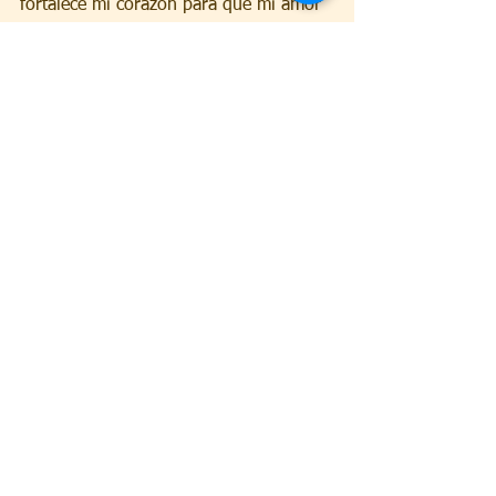
fortalece mi corazón para que mi amor
no se quede en palabras,
sino que se convierta en obras de 
misericordia y,
si lo pides, en entrega total de mi vida.
Ver todo
Entradas recientes