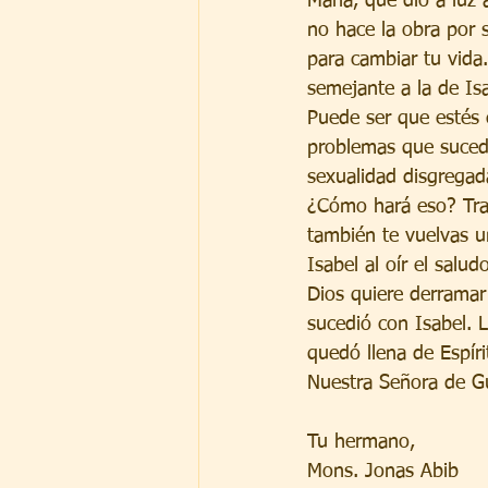
María, que dio a luz 
no hace la obra por s
para cambiar tu vida.
semejante a la de Is
Puede ser que estés 
problemas que sucedi
sexualidad disgregada
¿Cómo hará eso? Tray
también te vuelvas u
Isabel al oír el salu
Dios quiere derramar 
sucedió con Isabel. L
quedó llena de Espír
Nuestra Señora de Gu
Tu hermano,
Mons. Jonas Abib