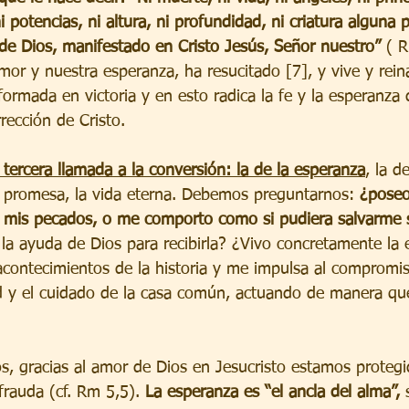
i potencias, ni altura, ni profundidad, ni criatura alguna 
de Dios, manifestado en Cristo Jesús, Señor nuestro”
 ( 
mor y nuestra esperanza, ha resucitado [7], y vive y reina
ormada en victoria y en esto radica la fe y la esperanza 
rrección de Cristo.
a tercera llamada a la conversión: la de la esperanza
, la d
 promesa, la vida eterna. Debemos preguntarnos: 
¿poseo
 mis pecados, o me comporto como si pudiera salvarme 
o la ayuda de Dios para recibirla? ¿Vivo concretamente la
acontecimientos de la historia y me impulsa al compromis
idad y el cuidado de la casa común, actuando de manera q
 gracias al amor de Dios en Jesucristo estamos protegi
rauda (cf. Rm 5,5). 
La esperanza es “el ancla del alma”,
 