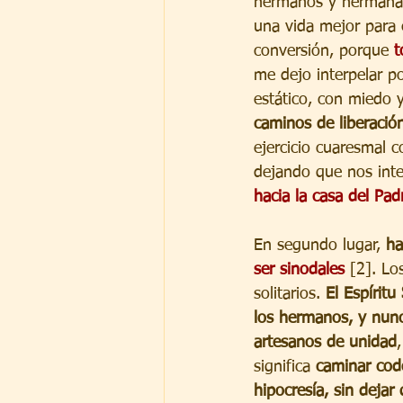
hermanos y hermanas
una vida mejor para 
conversión, porque 
t
me dejo interpelar p
estático, con miedo 
caminos de liberació
ejercicio cuaresmal c
dejando que nos inte
hacia la casa del Pad
En segundo lugar, 
ha
ser sinodales
 [2]. Lo
solitarios. 
El Espíritu
los hermanos, y nun
artesanos de unidad
significa 
caminar codo
hipocresía, sin dejar