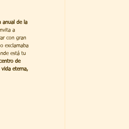
n anual de la 
nvita a 
rar con gran 
omo exclamaba 
nde está tu 
centro de 
 vida eterna, 