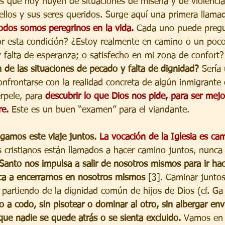
 que hoy huyen de situaciones de miseria y de violenci
ellos y sus seres queridos. Surge aquí una primera llamad
odos somos peregrinos en la vida.
 Cada uno puede preg
or esta condición? ¿Estoy realmente en camino o un poco
y falta de esperanza; o satisfecho en mi zona de confort?
n de las situaciones de pecado y falta de dignidad?
 Sería
onfrontarse con la realidad concreta de algún inmigrante 
rpele, para 
descubrir lo que Dios nos pide, para ser mej
re.
 Este es un buen “examen” para el viandante.
gamos este viaje juntos. 
La vocación de la Iglesia es cam
s cristianos están llamados a hacer camino juntos, nunca
 Santo nos impulsa a salir de nosotros mismos para ir hac
ca a encerrarnos en nosotros mismos
 [3]. Caminar juntos
, partiendo de la dignidad común de hijos de Dios (cf. Ga
 a codo, sin pisotear o dominar al otro, sin albergar env
 que nadie se quede atrás o se sienta excluido.
 Vamos en 