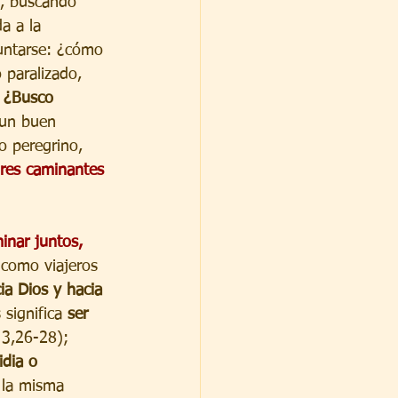
a, buscando 
a a la 
untarse: ¿cómo 
 paralizado, 
 
¿Busco 
 un buen 
o peregrino, 
ores caminantes 
inar juntos, 
 como viajeros 
ia Dios y hacia 
 significa 
ser 
 3,26-28); 
idia o 
la misma 