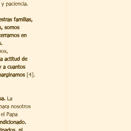
y paciencia.
tras familias, 
s, somos 
cerrarnos en 
. 
os, 
a actitud de 
y a cuantos 
 marginamos
 [4]. 
sa.
 La 
para nosotros 
 el Papa 
ndicionado. 
ipados, ni 