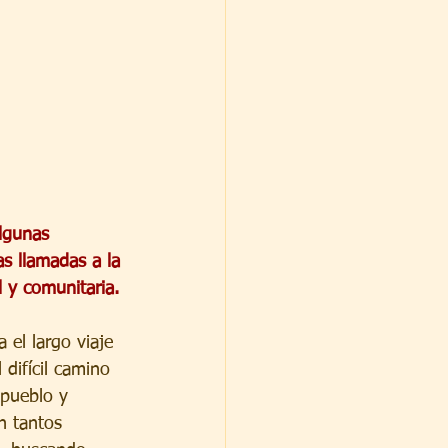
lgunas 
as llamadas a la 
 y comunitaria.
 el largo viaje 
 difícil camino 
 pueblo y 
n tantos 