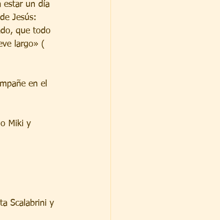
 estar un día 
 de Jesús: 
ado, que todo 
eve largo» ( 
ompañe en el 
o Miki y 
a Scalabrini y 