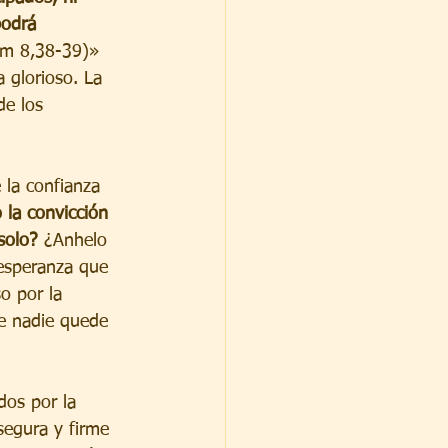
podrá 
Rm 8,38-39)» 
 glorioso. La 
de los 
e la confianza 
 la convicción 
solo?
 ¿Anhelo 
 esperanza que 
o por la 
ue nadie quede 
dos por la 
segura y firme 