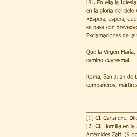
[8]. En ella la Igles
en la gloria del ciel
«Espera, espera, que
se pasa con brevedad
Exclamaciones del al
Que la Virgen María,
camino cuaresmal.
Roma, San Juan de Le
compañeros, mártires
________________
[1] Cf. Carta enc. Di
[2] Cf. Homilía en la
Artémides Zatti (9 o