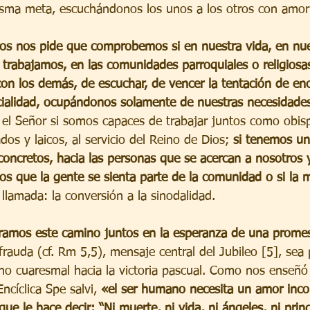
misma meta, escuchándonos los unos a los otros con amor 
os nos pide que comprobemos si en nuestra vida, en nues
 trabajamos, en las comunidades parroquiales o religiosa
on los demás, de escuchar, de vencer la tentación de en
cialidad, ocupándonos solamente de nuestras necesidades
l Señor si somos capaces de trabajar juntos como obisp
dos y laicos, al servicio del Reino de Dios; 
si tenemos un
concretos, hacia las personas que se acercan a nosotros 
mos que la gente se sienta parte de la comunidad o si la
llamada: la conversión a la sinodalidad.
ramos este camino juntos en la esperanza de una prome
rauda (cf. Rm 5,5), mensaje central del Jubileo [5], sea 
ino cuaresmal hacia la victoria pascual. Como nos enseñó
ncíclica Spe salvi, 
«el ser humano necesita un amor inco
que le hace decir: “Ni muerte, ni vida, ni ángeles, ni princ