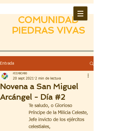
COMUNIDAD
PIEDRAS VIVAS
Entrada
rccrecreo
20 sept 2021
2 min de lectura
Novena a San Miguel
Arcángel - Día #2
Te saludo, o Glorioso 
Príncipe de la Milicia Celeste,
Jefe invicto de los ejércitos 
celestiales,