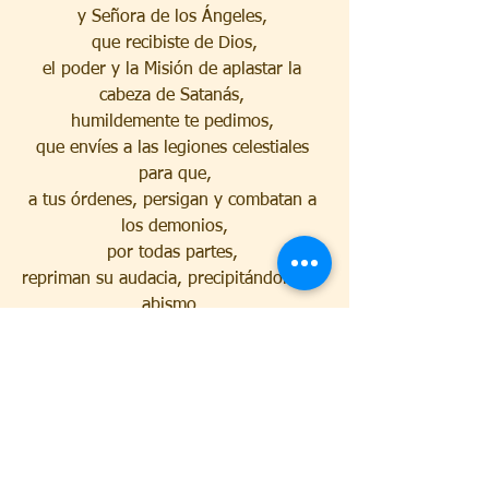
y Señora de los Ángeles, 
que recibiste de Dios,
el poder y la Misión de aplastar la 
cabeza de Satanás, 
humildemente te pedimos, 
que envíes a las legiones celestiales 
para que,
a tus órdenes, persigan y combatan a 
los demonios,
por todas partes, 
repriman su audacia, precipitándolos al 
abismo. 
¿Quién como Dios? ¡Nadie como Dios!
¡Oh, buena y tierna Madre! 
Tú serás siempre nuestro amor y 
nuestra esperanza. 
¡Oh, divina Madre!
Envía a los santos Ángeles en nuestra 
defensa