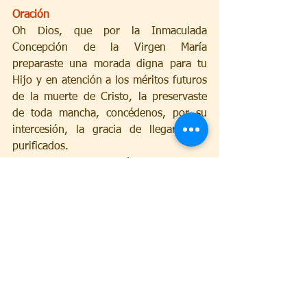
Oración
Oh Dios, que por la Inmaculada 
Concepción de la Virgen María 
preparaste una morada digna para tu 
Hijo y en atención a los méritos futuros 
de la muerte de Cristo, la preservaste 
de toda mancha, concédenos, por su 
intercesión, la gracia de llegar a Ti 
purificados.
Oh Dios, pastor y guía de todos los 
fieles, mira con bondad a tu siervo el 
Santo Padre Francisco, a quien has 
hecho pastor de tu Iglesia; dale, te 
pedimos, que sirva con la palabra y el 
ejemplo a los que gobierna, para que 
obtenga la vida eterna con el rebaño 
que le ha sido confiado. Oh Dios, 
refugio y fortaleza nuestra, escucha las 