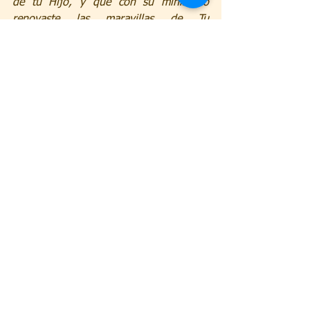
de tu Hijo, y que con su ministerio 
renovaste las maravillas de Tu 
misericordia, concédenos por su 
intercesión que, continuamente 
asociados a los sufrimientos de Cristo, 
seamos llevados gozosamente a la 
gloria de la resurrección. Por nuestro 
Señor Jesucristo, tu Hijo, que vive y 
reina Contigo en la unidad del Espíritu 
Santo.
Amén.