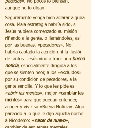
pecados»
. No pocos lo piensan, 
aunque no lo digan.
Seguramente venga bien aclarar alguna 
cosa. Mala estrategia habría sido, si 
Jesús hubiera comenzado su misión 
riñendo a la gente, o llamándoles, así 
por las buenas, «pecadores». No 
habría captado la atención ni la ilusión 
de tantos. Jesús vino a traer una 
buena 
noticia
, especialmente dirigida a los 
que se sienten peor, a los «excluidos» 
por su condición de pecadores, a la 
gente sencilla. Y lo que les pide es 
«
abrir las mentes
», mejor «
cambiar las 
mentes
» para que puedan entender, 
acoger y vivir su «Buena Noticia». Algo 
parecido a lo que le dijo aquella noche 
a Nicodemo: «
nacer de nuevo
», 
cambiar de esquemas mentales, 