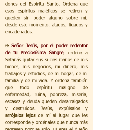
dones del Espíritu Santo. Ordena que 
esos espíritus maléficos se retiren y 
queden sin poder alguno sobre mí, 
desde este momento, atados, ligados y 
encadenados.
✠ 
Señor Jesús, por el poder redentor 
de tu Preciosísima Sangre
, ordena a 
Satanás quitar sus sucias manos de mis 
bienes, mis negocios, mi dinero, mis 
trabajos y estudios, de mi hogar, de mi 
familia y de mi vida. Y ordena también 
que todo espíritu maligno de 
enfermedad, ruina, pobreza, miseria, 
escasez y deuda queden desarraigados 
y destruidos. Jesús, expúlsalos y 
arrójalos lejos
 de mí al lugar que les 
corresponde y ordénales que nunca más 
regresen porque sólo Tú eres el dueño 