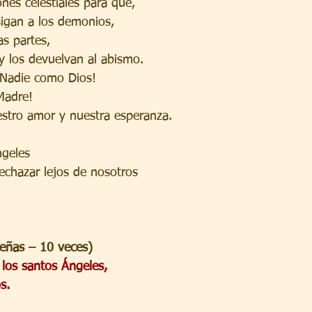
ones celestiales para que, 
igan a los demonios,
s partes,
y los devuelvan al abismo.
Nadie como Dios!
Madre!
stro amor y nuestra esperanza.
ngeles
echazar lejos de nosotros
ueñas – 10 veces)
 los santos Ángeles,
s.