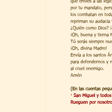
que envíes a las legi
por tu mandato, pers
los combatan en toda
repriman su audacia 
¿Quién como Dios? ¡
¡Oh, buena y tierna 
Tú serás siempre nue
¡Oh, divina Madre!
Envía a los santos Á
para defendernos y r
al cruel enemigo.
Amén
(En las cuentas peq
· San Miguel y todos
Rueguen por nosotro