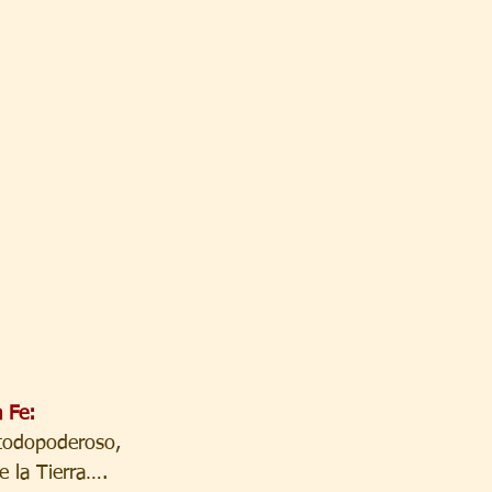
 Fe:
 todopoderoso,
e la Tierra….