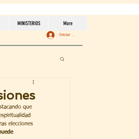
MINISTERIOS
More
Iniciar sesión
siones
estacando que 
spiritualidad 
ras elecciones 
 puede 