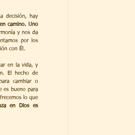
Seguimos avanzando en el tema del discernimiento. Cuando tomamos una decisión, hay 
uen camino.
Uno 
rmonía y nos da 
ntamos por los 
ión con Él.
 en la vida, y 
n. El hecho de 
para cambiar o 
e es bueno para 
frecemos lo que 
nza en Dios es 