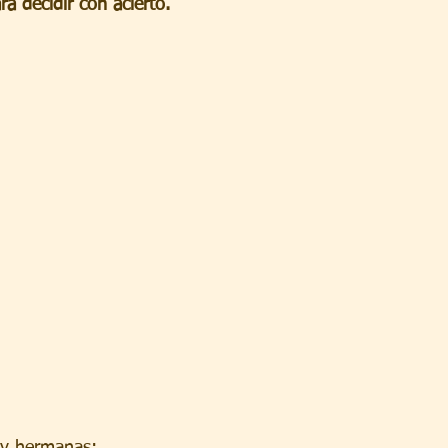
a decidir con acierto.
 y hermanas: