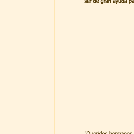
ser de gran ayuda par
"Queridos hermanos