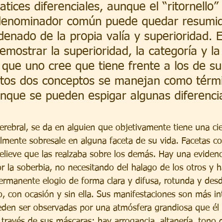
tices diferenciales, aunque el “ritornello”
denominador común puede quedar resumid
denado de la propia valía y superioridad. 
emostrar la superioridad, la categoría y la
que uno cree que tiene frente a los de su
stos dos conceptos se manejan como térm
nque se pueden espigar algunas diferenci
erebral, se da en alguien que objetivamente tiene una cie
almente sobresale en alguna faceta de su vida. Facetas co
elieve que las realzaba sobre los demás. Hay una evidenc
r la soberbia, no necesitando del halago de los otros y h
rmanente elogio de forma clara y difusa, rotunda y desd
, con ocasión y sin ella. Sus manifestaciones son más in
den ser observadas por una atmósfera grandiosa que él 
través de sus máscaras; hay arrogancia, altanería, tono 