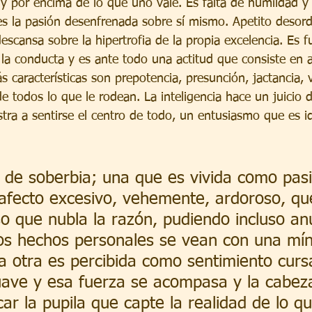
y por encima de lo que uno vale. Es falta de humildad y 
 es la pasión desenfrenada sobre sí mismo. Apetito desor
scansa sobre la hipertrofia de la propia excelencia. Es f
a conducta y es ante todo una actitud que consiste en a
características son prepotencia, presunción, jactancia, v
e todos lo que le rodean. La inteligencia hace un juicio 
stra a sentirse el centro de todo, un entusiasmo que es id
 de soberbia; una que es vivida como pas
fecto excesivo, vehemente, ardoroso, que
so que nubla la razón, pudiendo incluso anu
los hechos personales se vean con una mí
La otra es percibida como sentimiento curs
ave y esa fuerza se acompasa y la cabez
car la pupila que capte la realidad de lo q