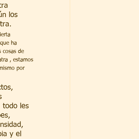
tra 
ún los 
tra.
erta 
 que ha 
s cosas de 
atra , estamos 
 mismo por 
tos, 
s 
 todo les 
es, 
nsidad, 
ia y el 