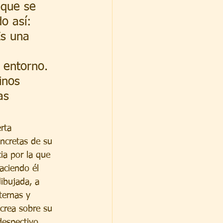
 que se 
o así: 
Es una 
 
 entorno. 
inos 
as 
rta 
ncretas de su 
ia por la que 
aciendo él 
ibujada, a 
ternas y 
crea sobre su 
despectivo 