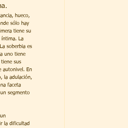
ha.
tancia, hueco, 
onde sólo hay 
imera tiene su 
 íntima. La 
 La soberbia es 
a uno tiene 
tiene sus 
 autonivel. En 
, la adulación, 
na faceta 
e un segmento 
 un 
 la dificultad 