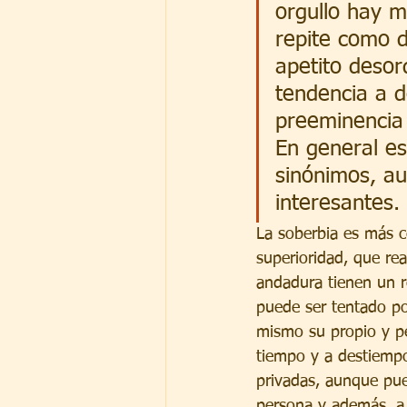
orgullo hay ma
repite como 
apetito desor
tendencia a d
preeminencia 
En general e
sinónimos, au
interesantes.
La soberbia es más c
superioridad, que re
andadura tienen un r
puede ser tentado po
mismo su propio y pe
tiempo y a destiempo
privadas, aunque pue
persona y además, a 