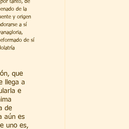
por tanto, de 
denado de la 
uente y origen 
dorarse a sí 
anagloria, 
deformado de sí 
olatría 
ión, que 
 llega a 
larla e 
nima 
a de 
a aún es 
ue uno es, 