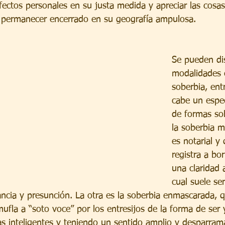
fectos personales en su justa medida y apreciar las cosas
 permanecer encerrado en su geografía ampulosa.
Se pueden dis
modalidades c
soberbia, entr
cabe un espe
de formas so
la soberbia m
es notarial y 
registra a bo
una claridad 
cual suele se
ancia y presunción. La otra es la soberbia enmascarada, 
mufla a “soto voce” por los entresijos de la forma de ser
as inteligentes y teniendo un sentido amplio y desparra