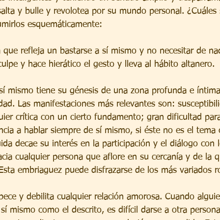
alta y bulle y revolotea por su mundo personal. ¿Cuáles 
umirlos esquemáticamente:
ia que refleja un bastarse a sí mismo y no necesitar de nad
lpe y hace hierático el gesto y lleva al hábito altanero.
 sí mismo tiene su génesis de una zona profunda e íntim
dad. Las manifestaciones más relevantes son: susceptibili
ier crítica con un cierto fundamento; gran dificultad par
cia a hablar siempre de sí mismo, si éste no es el tema 
da decae su interés en la participación y el diálogo con 
acia cualquier persona que aflore en su cercanía y de la 
 Esta embriaguez puede disfrazarse de los más variados r
pece y debilita cualquier relación amorosa. Cuando alguie
í mismo como el descrito, es difícil darse a otra persona