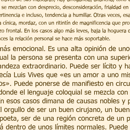
se mezclan con desprecio, desconsideración, frialdad en e
ertinencia e incluso, tendencia a humillar. Otras veces, e
 cínica, mordaz, con un ritintín de magnificencia que pro
zo frontal. En los casos algo más leves, baja la hoguera d
ces la relación personal se hace más soportable.
 más emocional. Es una alta opinión de un
ual la persona se presenta con una superi
andeza extraordinario. Puede ser lícito y h
Decía Luis Vives que «es un amor a uno mi
os». Puede ponerse de manifiesto en circu
 donde el lenguaje coloquial se mezcla con
En esos casos dimana de causas nobles y 
El orgullo de ser un buen cirujano, un buen
poeta, ser de una región concreta de un pa
á dentro de unos límites normales. Puede