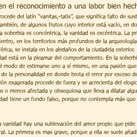
n el reconocimiento a una labor bien hec
cede del latín “vanitas,-tatis”, que significa falto de sus
 también, de algunos frutos cuyo interior está vacío, en d
la soberbia es concéntrica, la vanidad es excéntrica. La pr
ntro, en los territorios más profundos de la arqueología
rica, se instala en los aledaños de la ciudadela exterior.
dad está en la pleamar del comportamiento. En la soberbi
l modo de estimarse uno a sí mismo, en una pasión que 
 de la personalidad en donde brota el error por exceso de
ión exagerada procede de fuera y se acrecienta del elogio
ás o menos afectada y obsequiosa que lleva a dilatar algu
rdad tiene un fondo falso, porque no contempla más qu
la vanidad hay una sublevación del amor propio que pide
l. La primera es mas grave, porque a ella se suele añadir