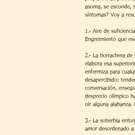
asoma, se esconde, s
síntomas? Voy a res
1.- Aire de suficienc
Engreimiento que escu
2.- La borrachera de
elabora esa superiori
enfermiza para cualqu
desapercibido; tenden
conversación, ensegui
desprecio olímpico h
oír alguna alabanza.
3.- La soberbia entor
amor desordenado a s