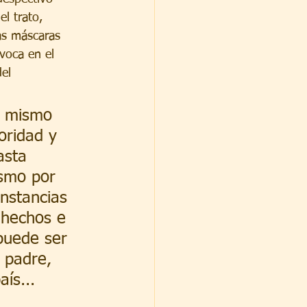
l trato, 
sas máscaras 
voca en el 
el 
o mismo 
oridad y 
asta 
smo por 
nstancias 
 hechos e 
puede ser 
 padre, 
ís... 
 