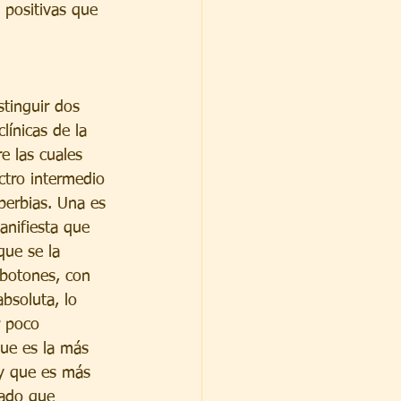
 positivas que 
tinguir dos 
línicas de la 
e las cuales 
ctro intermedio 
berbias. Una es 
anifiesta que 
que se la 
rbotones, con 
absoluta, lo 
r poco 
que es la más 
 y que es más 
mado que 