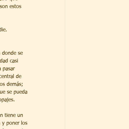
son estos 
ie. 
a donde se 
dad casi 
a pasar 
central de 
los demás; 
que se pueda 
opajes.
n tiene un 
 y poner los 