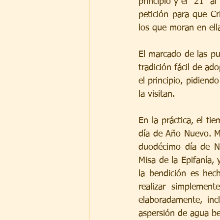
principio y el “21” a
petición para que C
los que moran en ell
El marcado de las pu
tradición fácil de ad
el principio, pidiend
la visitan.
En la práctica, el ti
día de Año Nuevo. Más
duodécimo día de Na
Misa de la Epifanía, 
la bendición es hec
realizar simplement
elaboradamente, inc
aspersión de agua be