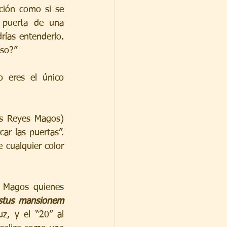
ción como si se 
 puerta de una 
ías entenderlo. 
eso?”
 eres el único 
s Reyes Magos) 
r las puertas”. 
 cualquier color 
s Magos quienes 
stus mansionem 
z, y el “20” al 