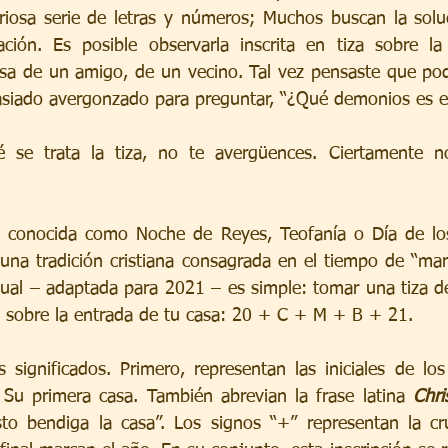
riosa serie de letras y números; Muchos buscan la solu
ción. Es posible observarla inscrita en tiza sobre la
asa de un amigo, de un vecino. Tal vez pensaste que podr
asiado avergonzado para preguntar, “¿Qué demonios es 
se trata la tiza, no te avergüences. Ciertamente no
n conocida como Noche de Reyes, Teofanía o Día de lo
una tradición cristiana consagrada en el tiempo de “marca
tual – adaptada para 2021 – es simple: tomar una tiza de
nte sobre la entrada de tu casa: 20 + C + M + B + 21.
s significados. Primero, representan las iniciales de lo
 Su primera casa. También abrevian la frase latina 
Chri
to bendiga la casa”. Los signos “+” representan la cru