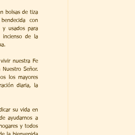
 bolsas de tiza 
bendecida con 
y usados ​​para 
incienso de la 
ua.
ivir nuestra Fe 
Nuestro Señor. 
os los mayores 
ción diaria, la 
icar su vida en 
de ayudarnos a 
 hogares y todos 
e la bienvenida 