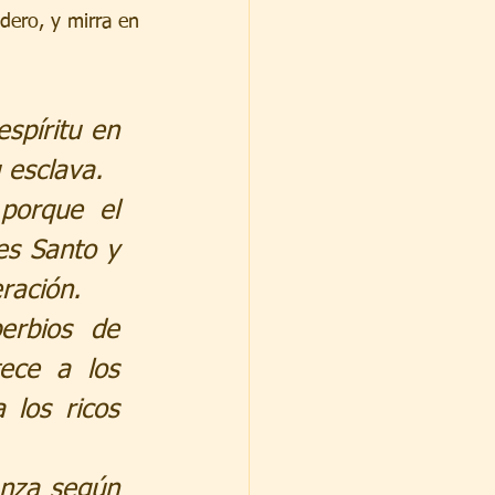
dero, y mirra en 
spíritu en 
 esclava.
porque el 
s Santo y 
ración.
rbios de 
ece a los 
los ricos 
anza según 