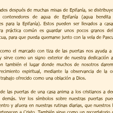
es después de muchas misas de Epifanía, se distribuyen
y contenedores de agua de Epifanía (agua bendita 
es para la Epifanía). Estos pueden ser llevados a casa 
 Otra práctica común es guardar unos pocos granos del 
scua, para que pueda quemarse junto con la vela de Pasc
s como el marcado con tiza de las puertas nos ayuda a v
 sirve como un signo exterior de nuestra dedicación a 
on también el lugar donde muchos de nosotros darem
cimiento espiritual, mediante la observancia de la ora
el trabajo ofrecido como una oblación a Dios.
de las puertas de una casa anima a los cristianos a ded
 demás. Ver los símbolos sobre nuestras puertas pue
entro y afuera en nuestras rutinas diarias, que nuestros
ertenecen a Cristo. También sirve como un recordatorio d