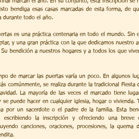
l final marcan el año. En su conjunto, esta inscripción se 
risto bendiga esas casas marcadas de esta forma, de qu
a durante todo el año.
ertas es una práctica centenaria en todo el mundo. Sin 
optar, y una gran práctica con la que dedicamos nuestro 
o Su bendición a nuestros hogares y a todos los que viven 
empo de marcar las puertas varía un poco. En algunos lug
 comúnmente, se realiza durante la tradicional Fiesta de
vidad. La mayoría de las veces el marcado tiene lugar
y se puede hacer en cualquier iglesia, hogar o vivienda. 
ha por un sacerdote o el padre de la familia. Esta ben
e escribiendo la inscripción y ofreciendo una breve 
luyendo canciones, oraciones, procesiones, la quema de
ndita.