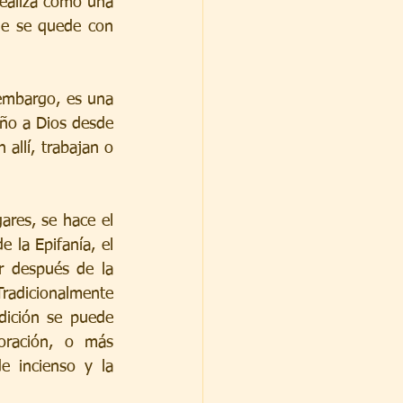
realiza como una 
e se quede con 
embargo, es una 
año a Dios desde 
allí, trabajan o 
ares, se hace el 
 la Epifanía, el 
 después de la 
Tradicionalmente 
dición se puede 
oración, o más 
 incienso y la 