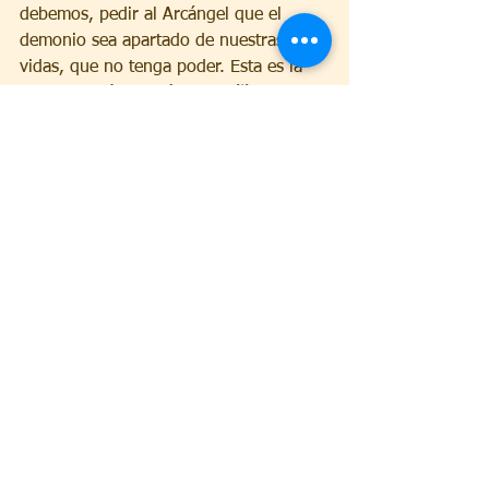
debemos, pedir al Arcángel que el 
demonio sea apartado de nuestras 
vidas, que no tenga poder. Esta es la 
primer misión que él tiene: 
liberarnos 
de la acción del enemigo
. Y claramente 
él viene en auxilio trayéndonos la cura 
como aconteció con la sanación de la 
ceguera del padre de Tobías, porque él 
quiere liberarnos de todas las 
enfermedades físicas que nos postran, 
que nos inmovilizan, si es Voluntad del 
Padre y si así Él lo permite para 
nuestra salvación.  
La primer ceguera que él quiere sanar 
es la ceguera espiritual, la de los ojos 
cerrados a la Fe, a la gracia, al la 
acción del Espíritu. Ceguera que nos 
impide seguir el camino de Dios, los 
planes de Dios, la voluntad de Dios. 