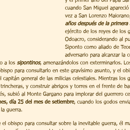
y el primer año del Papa San
cuando San Miguel apareció
vez a San Lorenzo Maiorano,
años después de la primera 
ejército de los reyes de los 
Odoacro, considerando al pu
Siponto como aliado de Teod
adversario para alcanzar la c
o a los 
sipontinos
, amenazándolos con exterminarlos. Lo
obispo para consultarlo en este gravísimo asunto, y el obi
el capitán general de las milicias celestiales. Mientras los
incheras, y construir abrigos y torres en el frente de bat
s, subió al Monte Gargano para implorar del guerrero cele
nes, día 25 del mes de setiembre
, cuando los godos envi
la guerra.
l obispo para consultar sobre la inevitable guerra, él m