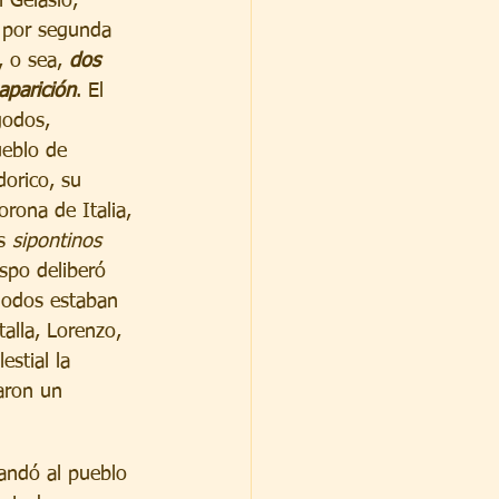
 Gelásio, 
 por segunda 
 o sea, 
dos 
aparición
. El 
godos, 
eblo de 
orico, su 
orona de Italia, 
s 
sipontinos
spo deliberó 
 godos estaban 
alla, Lorenzo, 
stial la 
aron un 
andó al pueblo 