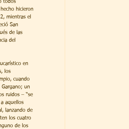
o todos 
 hecho hicieron 
2, mientras el 
eció San 
ués de las 
cia del 
ucarístico en 
, los 
limpio, cuando 
l Gargano; un 
os ruidos – “se 
 a aquellos 
al, lanzando de 
ten los cuatro 
nguno de los 