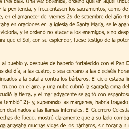
os tres días. Una vez obtenida, ordenó que en aquel tridu
y la penitencia, y frecuentasen los sacramentos, como de
ue, en el amanecer del viernes 29 de setiembre del año 49
aba en oraciones en la iglesia de Santa María, se le apar
 victoria, y le ordenó no atacar a los enemigos, sino desp
ara que el Sol, con su esplendor, fuese testigo de la poten
 al pueblo y, después de haberlo fortalecido con el Pan E
s del día, a las cuatro, o sea cercano a las dieciséis horas
lineados a la batalla contra los bárbaros. El cielo estaba 
 trueno en el aire, y una nube cubrió la sagrada cima de
cudió la tierra, y el mar adyacente se agitó con espantos
rra tembló” 2)- y, superando las márgenes, habría tragado
en destinados a las llamas infernales. El Guerrero Celesti
flechas de fuego, mostró claramente que a su lado comba
ga arrasaba muchas vidas de los bárbaros, sin tocar a ni