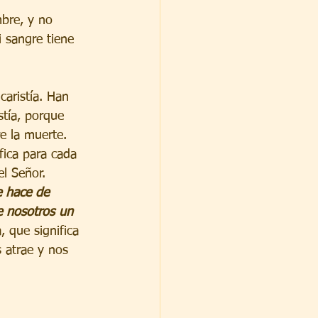
mbre, y no 
 sangre tiene 
caristía. Han 
stía, porque 
re la muerte. 
fica para cada 
el Señor. 
e hace de 
e nosotros un 
, que significa 
 atrae y nos 