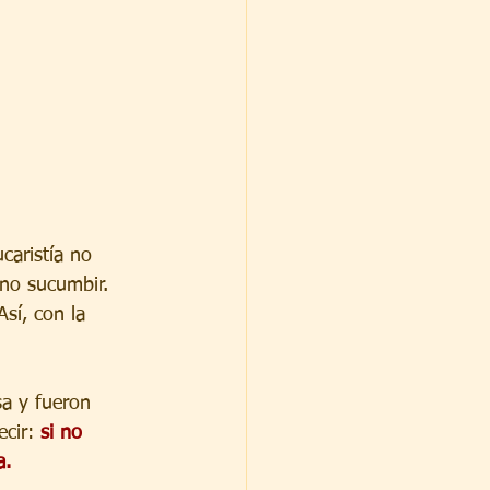
caristía no 
y no sucumbir.
sí, con la 
sa y fueron 
ecir:
 si no 
a.