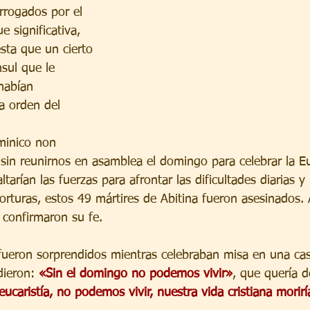
rrogados por el 
e significativa, 
esta que un cierto 
sul que le 
habían 
a orden del 
minico non 
 sin reunirnos en asamblea el domingo para celebrar la Eu
ltarían las fuerzas para afrontar las dificultades diarias 
rturas, estos 49 mártires de Abitina fueron asesinados. A
 confirmaron su fe.
 fueron sorprendidos mientras celebraban misa en una ca
dieron: 
«Sin el domingo no podemos vivir»
, que quería d
ucaristía, no podemos vivir, nuestra vida cristiana morirí