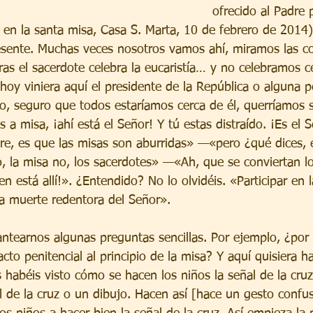
ofrecido al Padre 
en la santa misa, Casa S. Marta, 10 de febrero de 2014).
esente. Muchas veces nosotros vamos ahí, miramos las c
as el sacerdote celebra la eucaristía… y no celebramos ce
 hoy viniera aquí el presidente de la República o alguna
, seguro que todos estaríamos cerca de él, querríamos s
 a misa, ¡ahí está el Señor! Y tú estas distraído. ¡Es el
re, es que las misas son aburridas» —«pero ¿qué dices, 
 la misa no, los sacerdotes» —«Ah, que se conviertan lo
n está allí!». ¿Entendido? No lo olvidéis. «Participar en l
la muerte redentora del Señor».
ntearnos algunas preguntas sencillas. Por ejemplo, ¿por 
acto penitencial al principio de la misa? Y aquí quisiera h
s habéis visto cómo se hacen los niños la señal de la cru
l de la cruz o un dibujo. Hacen así [hace un gesto confus