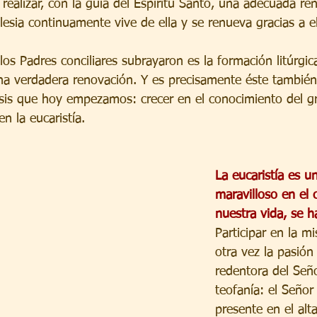
realizar, con la guía del Espíritu Santo, una adecuada re
glesia continuamente vive de ella y se renueva gracias a el
os Padres conciliares subrayaron es la formación litúrgica 
na verdadera renovación. Y es precisamente éste también 
esis que hoy empezamos: crecer en el conocimiento del g
n la eucaristía.
La eucaristía es u
maravilloso en el c
nuestra vida, se h
Participar en la mi
otra vez la pasión
redentora del Seño
teofanía: el Señor
presente en el alta