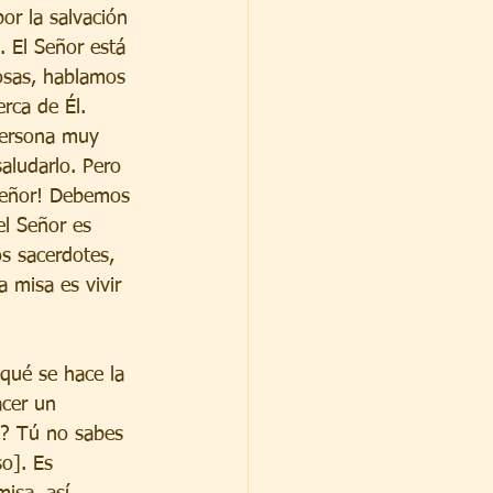
por la salvación 
 El Señor está 
osas, hablamos 
rca de Él. 
 persona muy 
aludarlo. Pero 
 Señor! Debemos 
el Señor es 
s sacerdotes, 
a misa es vivir 
qué se hace la 
acer un 
z? Tú no sabes 
o]. Es 