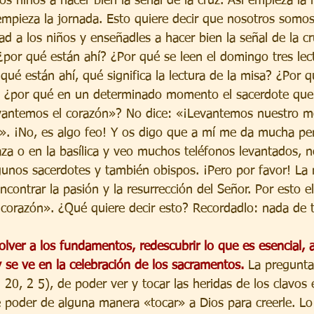
os niños a hacer bien la señal de la cruz. Así empieza la m
 empieza la jornada. Esto quiere decir que nosotros somo
rad a los niños y enseñadles a hacer bien la señal de la cr
 ¿por qué están ahí? ¿Por qué se leen el domingo tres lect
qué están ahí, qué significa la lectura de la misa? ¿Por q
O ¿por qué en un determinado momento el sacerdote que 
evantemos el corazón»? No dice: «¡Levantemos nuestro mó
!». ¡No, es algo feo! Y os digo que a mí me da mucha p
aza o en la basílica y veo muchos teléfonos levantados, n
lgunos sacerdotes y también obispos. ¡Pero por favor! La
encontrar la pasión y la resurrección del Señor. Por esto e
 corazón». ¿Qué quiere decir esto? Recordadlo: nada de t
lver a los fundamentos, redescubrir lo que es esencial, a
y se ve en la celebración de los sacramentos.
 La pregunta
20, 2 5), de poder ver y tocar las heridas de los clavos 
e poder de alguna manera «tocar» a Dios para creerle. Lo