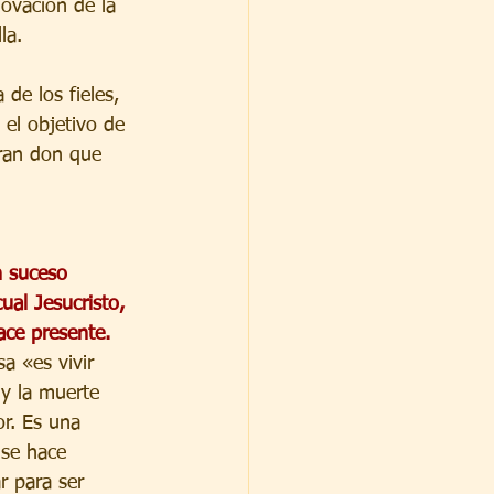
novación de la 
la.
de los fieles, 
el objetivo de 
ran don que 
n suceso 
ual Jesucristo, 
ace presente. 
sa «es vivir 
 y la muerte 
r. Es una 
 se hace 
r para ser 