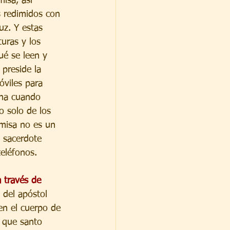
isa, así 
s redimidos con 
uz. Y estas 
uras y los 
ué se leen y 
preside la 
viles para 
ena cuando 
o solo de los 
 misa no es un 
l sacerdote 
eléfonos.
 través de 
 del apóstol 
en el cuerpo de 
 que santo 