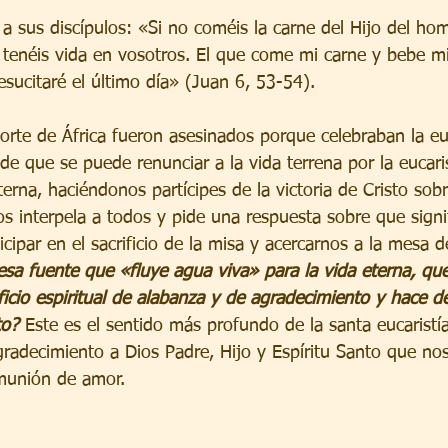
a sus discípulos: «Si no coméis la carne del Hijo del ho
 tenéis vida en vosotros. El que come mi carne y bebe mi
resucitaré el último día» (Juan 6, 53-54).
norte de África fueron asesinados porque celebraban la eu
de que se puede renunciar a la vida terrena por la eucari
terna, haciéndonos partícipes de la victoria de Cristo sob
s interpela a todos y pide una respuesta sobre que signi
cipar en el sacrificio de la misa y acercarnos a la mesa d
a fuente que «fluye agua viva» para la vida eterna, qu
ficio espiritual de alabanza y de agradecimiento y hace d
to?
 Este es el sentido más profundo de la santa eucaristía
radecimiento a Dios Padre, Hijo y Espíritu Santo que nos
munión de amor.