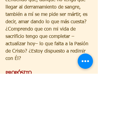
llegar al derramamiento de sangre, 
también a mí se me pide ser mártir, es 
decir, amar dando lo que más cuesta?
¿Comprendo que con mi vida de 
sacrificio tengo que completar –
actualizar hoy– lo que falta a la Pasión 
de Cristo? ¿Estoy dispuesto a redimir 
con Él?
PROPÓSITO
Vivir estos días alguna mortificación, 
quizá la puntualidad en algún detalle 
que habitualmente me cuesta.
ORACIÓN
Oh Dios que concediste al 
bienaventurado José hacerle partícipe 
de la salvación a través del 