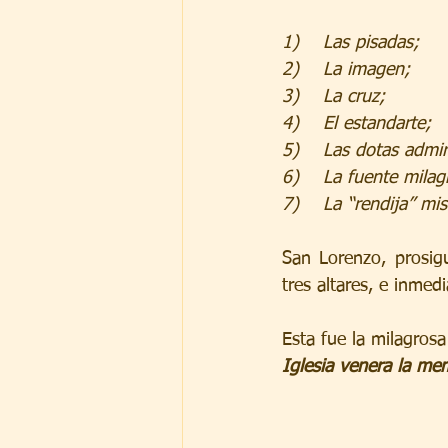
1)    Las pisadas;
2)    La imagen;
3)    La cruz;
4)    El estandarte;
5)    Las dotas admir
6)    La fuente milag
7)    La “rendija” mis
San Lorenzo, prosigu
tres altares, e inme
Esta fue la milagrosa
Iglesia venera la me