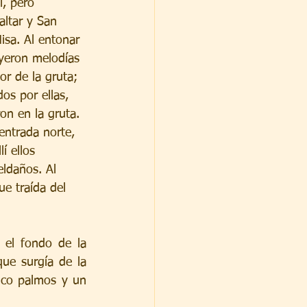
l, pero 
altar y San 
sa. Al entonar 
yeron melodías 
ior de la gruta; 
os por ellas, 
on en la gruta. 
entrada norte, 
llí ellos 
eldaños. Al 
e traída del 
el fondo de la 
ue surgía de la 
nco palmos y un 