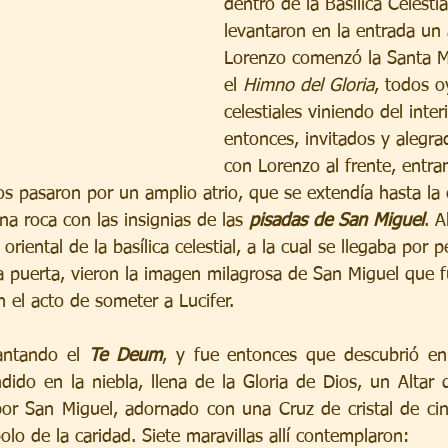
dentro de la Basílica Celestia
levantaron en la entrada un 
Lorenzo comenzó la Santa Mi
el 
Himno del Gloria
, todos o
celestiales viniendo del inter
entonces, invitados y alegrad
con Lorenzo al frente, entrar
los pasaron por un amplio atrio, que se extendía hasta la 
a roca con las insignias de las 
pisadas de San Miguel
. A
oriental de la basílica celestial, a la cual se llegaba por p
a puerta, vieron la imagen milagrosa de San Miguel que fu
 el acto de someter a Lucifer.
antando el 
Te Deum
, y fue entonces que descubrió en 
dido en la niebla, llena de la Gloria de Dios, un Altar q
por San Miguel, adornado con una Cruz de cristal de ci
olo de la caridad. Siete maravillas allí contemplaron: