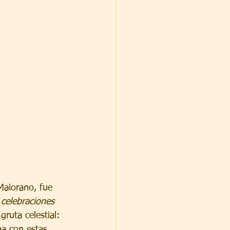
Maiorano, fue 
s celebraciones 
gruta celestial: 
ba con estas 