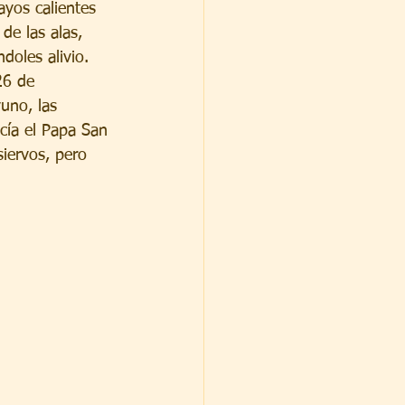
ayos calientes 
de las alas, 
doles alivio. 
26 de 
uno, las 
acía el Papa San 
iervos, pero 