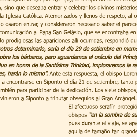
, sino que deseaba entrar y celebrar los divinos misterio
la Iglesia Católica. Atemorizados y llenos de respeto, al o
no osaron entrar, y consideraron necesario saber el parec
a comunicación al Papa San Gelásio, que se encontraba en
do prodigiosas las apariciones allí ocurridas, respondió qu
otros determinarlo, sería el día 29 de setiembre en memo
obre los bárbaros, pero aguardemos el oráculo del Príncip
duo en honra de la Santísima Trinidad, imploraremos la re
es, harán lo mismo”. 
Ante esta respuesta, el obispo Loren
 a encontrarse en Siponto el día 21 de setiembre, tanto p
mbién para participar de la dedicación. Los siete obispos
inieron a Siponto a tributar obsequios al Gran Arcángel.
El afectuoso serafín protegió
obispos 
“en la sombra de su
pues durante el viaje, se ap
águila de tamaño tan grande