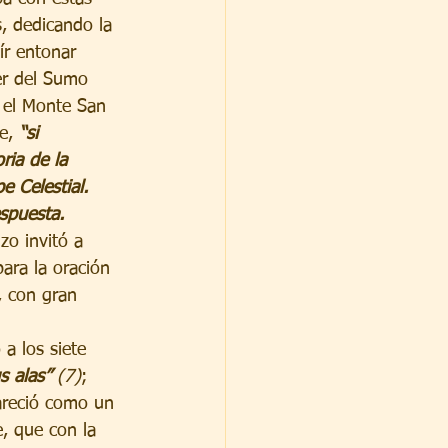
s, dedicando la 
ír entonar 
er del Sumo 
 el Monte San 
e, 
“si 
ria de la 
e Celestial. 
spuesta. 
zo invitó a 
ara la oración 
, con gran 
 a los siete 
s alas”
 (7)
; 
areció como un 
, que con la 