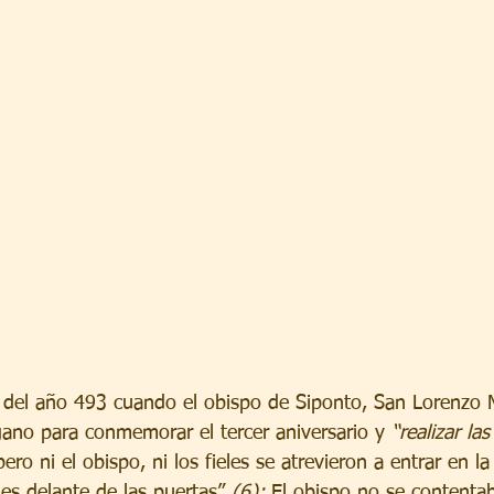
 del año 493 cuando el obispo de Siponto, San Lorenzo 
gano para conmemorar el tercer aniversario y 
“realizar la
pero ni el obispo, ni los fieles se atrevieron a entrar en la 
nes delante de las puertas” 
(6);
 El obispo no se contenta