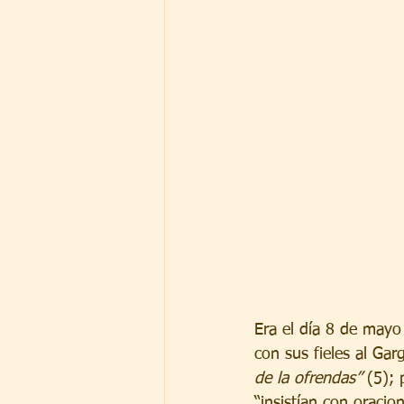
Era el día 8 de mayo
con sus fieles al Gar
de la ofrendas”
 (5); 
“insistían con oracio