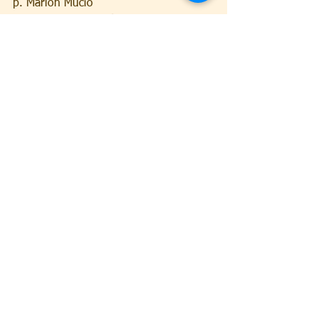
p. Marlon Mucio
Libro: “40 Días transformando 
maldiciones en bendiciones”
Parcería Editora Canção Nova y Editora 
“Misión sed santos”
Ver todo
Entradas recientes