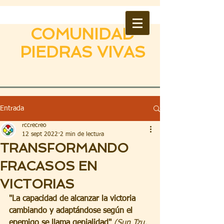
COMUNIDAD
PIEDRAS VIVAS
Entrada
rccrecreo
12 sept 2022
2 min de lectura
TRANSFORMANDO
FRACASOS EN
VICTORIAS
"La capacidad de alcanzar la victoria 
cambiando y adaptándose según el 
enemigo se llama genialidad"
(Sun Tzu, 