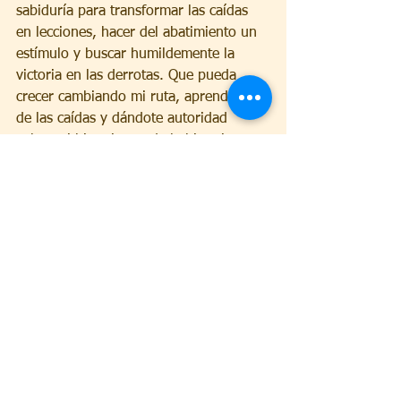
sabiduría para transformar las caídas 
en lecciones, hacer del abatimiento un 
estímulo y buscar humildemente la 
victoria en las derrotas. Que pueda 
crecer cambiando mi ruta, aprendiendo 
de las caídas y dándote autoridad 
sobre mi historia y toda la historia. 
Amén. 
p. Marlon Mucio 
Libro: “40 Días transformando maldiciones en 
bendiciones” 
Parcería Editora Canção Nova y Editora 
“Misión sed santos” 
Ver todo
Entradas recientes