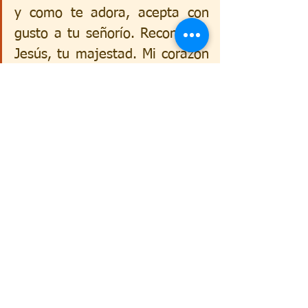
y como te adora, acepta con 
gusto a tu señorío. Reconozco, 
Jesús, tu majestad. Mi corazón 
es obediente, tengo santo 
temor de Ti. Renuncio a 
cualquier búsqueda de poder y 
conocimiento que Tú prohíbes 
y aborreces. Amén.
p. Marlon Mucio
Libro: “40 Días transformando 
maldiciones en bendiciones”
Parcería Editora Canção Nova y Editora 
“Misión sed santos”