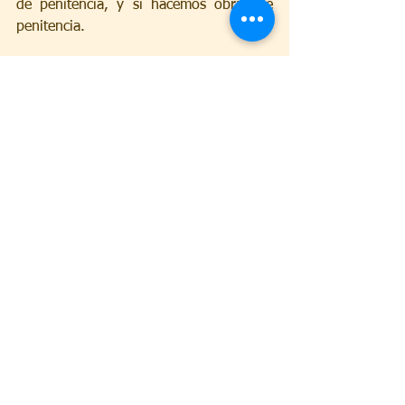
de penitencia, y si hacemos obras de 
penitencia.
Tomemos la resolución
Ø 
Vigilar
 sobre nosotros para evitar el 
pecado;
Ø 
Aceptar
, por espíritu de penitencia, 
todos los trabajos e incomodidades que 
puedan sobrevenirnos.
Nuestro ramillete espiritual será la 
palabra de Isaías:
“Preparen el camino del Señor” (Isaías 
40,3)