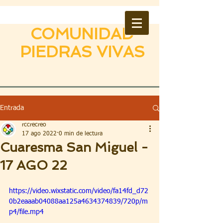
COMUNIDAD
PIEDRAS VIVAS
Entrada
rccrecreo
17 ago 2022
0 min de lectura
Cuaresma San Miguel -
17 AGO 22
https://video.wixstatic.com/video/fa14fd_d72
0b2eaaab04088aa125a4634374839/720p/m
p4/file.mp4