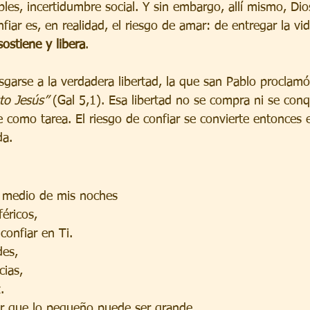
les, incertidumbre social. Y sin embargo, allí mismo, Di
fiar es, en realidad, el riesgo de amar: de entregar la vid
sostiene y libera
.
esgarse a la verdadera libertad, la que san Pablo proclamó
sto Jesús”
 (Gal 5,1). Esa libertad no se compra ni se conqu
 como tarea. El riesgo de confiar se convierte entonces e
da.
 medio de mis noches
féricos,
confiar en Ti.
es,
cias,
.
r que lo pequeño puede ser grande,