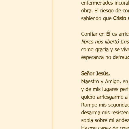
enfermedades incurab
obra. El riesgo de con
sabiendo que 
Cristo 
Confiar en Él es arri
libres nos libertó Cri
como gracia y se vive
esperanza no defrau
Señor Jesús,
Maestro y Amigo, en
y de mis lugares peri
quiero arriesgarme a 
Rompe mis seguridad
desarma mis resisten
sopla sobre mi aridez
Hazme capaz de cree