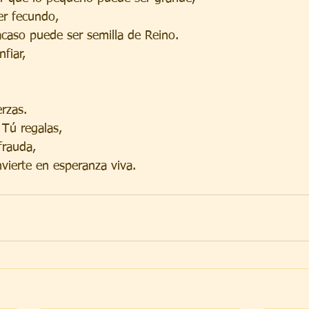
er fecundo,
acaso puede ser semilla de Reino.
fiar,
rzas.
 Tú regalas,
frauda,
nvierte en esperanza viva.