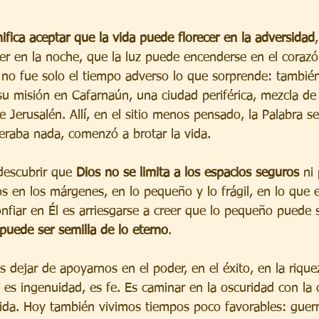
nifica aceptar que la vida puede florecer en la adversidad
r en la noche, que la luz puede encenderse en el coraz
 no fue solo el tiempo adverso lo que sorprende: también
 su misión en Cafarnaún, una ciudad periférica, mezcla de 
de Jerusalén. Allí, en el sitio menos pensado, la Palabra s
peraba nada, comenzó a brotar la vida.
descubrir que 
Dios no se limita a los espacios seguros
 ni
s en los márgenes, en lo pequeño y lo frágil, en lo que
nfiar en Él es arriesgarse a creer que lo pequeño puede se
l puede ser semilla de lo eterno
.
es dejar de apoyarnos en el poder, en el éxito, en la rique
 es ingenuidad, es fe. Es caminar en la oscuridad con la 
dida. Hoy también vivimos tiempos poco favorables: guerra