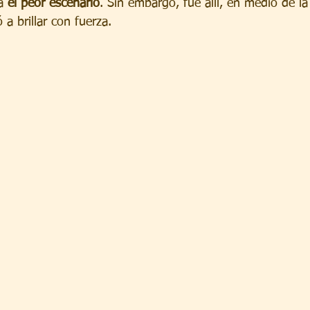
a 
el peor escenario
. Sin embargo, fue allí, en medio de l
a brillar con fuerza.