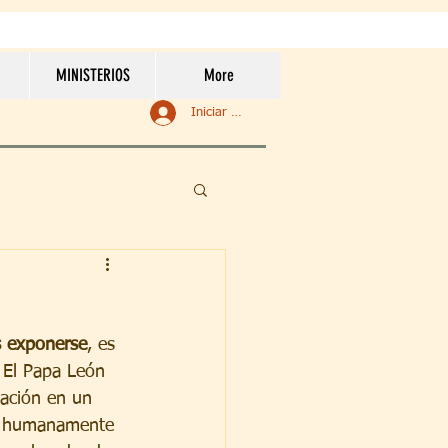
MINISTERIOS
More
Iniciar sesión
s exponerse
, es 
 El Papa León 
ación en un 
 y humanamente 