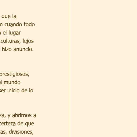
, que la 
ón cuando todo 
 el lugar 
culturas, lejos 
e hizo anuncio. 
 prestigiosos, 
 el mundo 
r inicio de lo 
za, y abrirnos a 
certeza de que 
s, divisiones, 