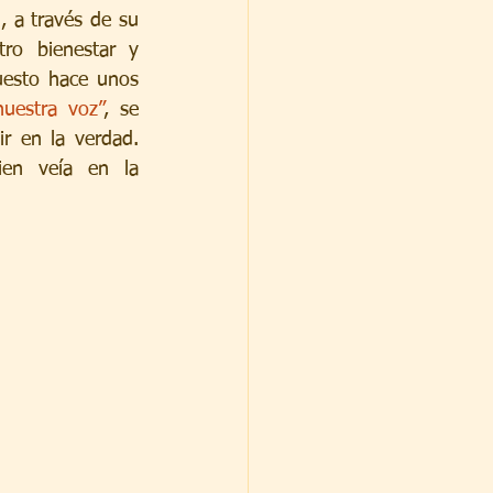
La búsqueda de sentido es una constante en la vida humana, y Viktor Frankl, a través de su 
ro bienestar y 
uesto hace unos 
uestra voz”
, se 
r en la verdad. 
en veía en la 