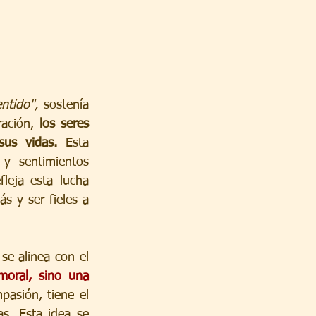
ntido",
 sostenía 
ación, 
los seres 
us vidas.
 Esta 
y sentimientos 
fleja esta lucha 
 y ser fieles a 
 se alinea con el 
oral, sino una 
asión, tiene el 
s. Esta idea se 