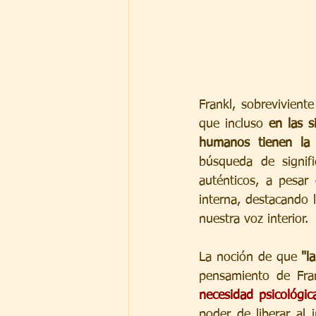
Frankl, sobrevivient
que incluso 
en las 
humanos tienen la 
búsqueda de signif
auténticos, a pesar 
interna, destacando 
nuestra voz interior.
La noción de que 
"l
pensamiento de Fran
necesidad psicológic
poder de liberar al 