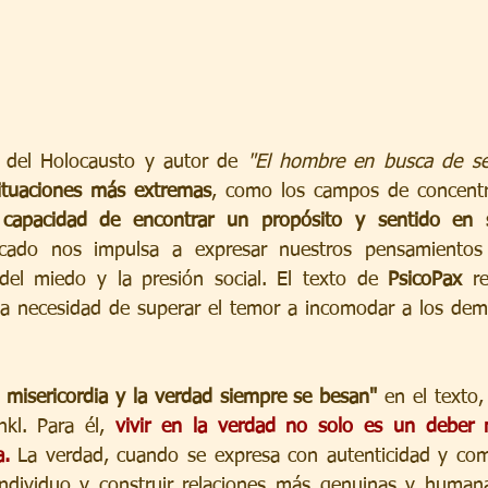
e del Holocausto y autor de 
"El hombre en busca de se
situaciones más extremas
, como los campos de concentr
capacidad de encontrar un propósito y sentido en s
icado nos impulsa a expresar nuestros pensamientos 
del miedo y la presión social. El texto de 
PsicoPax
 re
la necesidad de superar el temor a incomodar a los demás
a misericordia y la verdad siempre se besan"
 en el texto,
kl. Para él, 
vivir en la verdad no solo es un deber m
a.
 La verdad, cuando se expresa con autenticidad y comp
individuo y construir relaciones más genuinas y humana