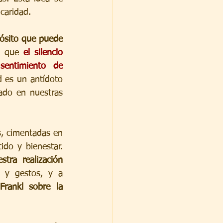
 caridad.
pósito que puede 
o que 
el silencio 
entimiento de 
d es un antídoto 
ado en nuestras 
, cimentadas en 
do y bienestar. 
ra realización 
 El llamado a la autenticidad en nuestras afirmaciones, palabras y gestos, y a 
rankl sobre la 