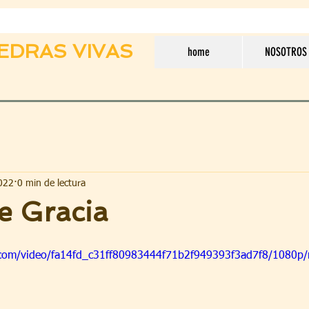
EDRAS VIVAS
home
NOSOTROS
022
0 min de lectura
e Gracia
ic.com/video/fa14fd_c31ff80983444f71b2f949393f3ad7f8/1080p/