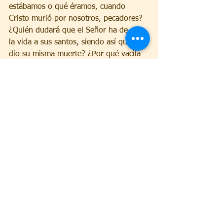
estábamos o qué éramos, cuando 
Cristo murió por nosotros, pecadores? 
¿Quién dudará que el Señor ha de dar 
la vida a sus santos, siendo así que les 
dio su misma muerte? ¿Por qué vacila 
la fragilidad humana en creer que los 
hombres vivirán con Dios en el futuro?
Mucho más increíble es lo que ha sido 
ya realizado: que Dios ha muerto por 
los hombres.
¿Quién es, en efecto, Cristo, sino 
aquella Palabra que existía al comienzo 
de las cosas, que estaba con Dios y 
que era Dios? Esta Palabra de Dios se 
hizo carne y puso su morada entre 
nosotros. Es que, si no hubiese tomado 
de nosotros carne mortal, no hubiera 