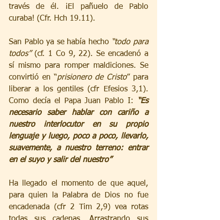
través de él. ¡El pañuelo de Pablo 
curaba! (Cfr. Hch 19.11).
San Pablo ya se había hecho 
“todo para 
todos”
 (cf. 1 Co 9, 22). Se encadenó a 
sí mismo para romper maldiciones. Se 
convirtió en “
prisionero de Cristo
” para 
liberar a los gentiles (cfr Efesios 3,1). 
Como decía el Papa Juan Pablo I: 
“Es 
necesario saber hablar con cariño a 
nuestro interlocutor en su propio 
lenguaje y luego, poco a poco, llevarlo, 
suavemente, a nuestro terreno: entrar 
en el suyo y salir del nuestro”
Ha llegado el momento de que aquel, 
para quien la Palabra de Dios no fue 
encadenada (cfr 2 Tim 2,9) vea rotas 
todas sus cadenas. Arrastrando sus 