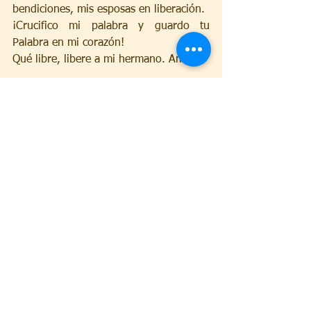
bendiciones, mis esposas en liberación.
¡Crucifico mi palabra y guardo tu 
Palabra en mi corazón!
Qué libre, libere a mi hermano. Amén.
p. Marlon Mucio
Libro: “40 Días transformando 
maldiciones en bendiciones”
Parcería Editora Cançao Nova y Editora 
“Misión sed santos”
Ver todo
Entradas recientes