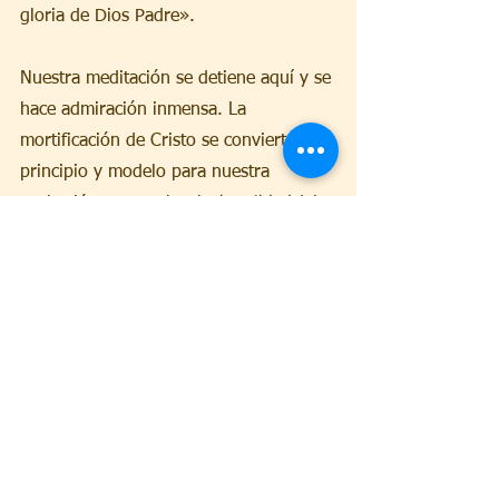
gloria de Dios Padre».
Nuestra meditación se detiene aquí y se 
hace admiración inmensa. La 
mortificación de Cristo se convierte en 
principio y modelo para nuestra 
exaltación. Esto sobre la 
humildad 
del 
Hombre Dios introducida con su 
aparición en el mundo; y se pueden 
hacer observaciones análogas sobre la 
pobreza 
de la venida de Cristo entre 
los hombres. Por todo ello se da un 
cambio radical en la evaluación de los 
bienes propios de la esfera natural de 
la vida presente; este cambio califica al 
cristianismo en el que la humildad y la 