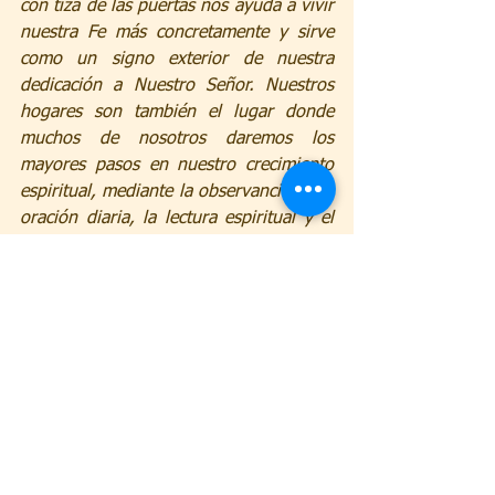
con tiza de las puertas nos ayuda a vivir 
nuestra Fe más concretamente y sirve 
como un signo exterior de nuestra 
dedicación a Nuestro Señor. Nuestros 
hogares son también el lugar donde 
muchos de nosotros daremos los 
mayores pasos en nuestro crecimiento 
espiritual, mediante la observancia de la 
oración diaria, la lectura espiritual y el 
trabajo ofrecido como una oblación a 
Dios.
El marcado con tiza de las puertas de 
una casa anima a los cristianos a 
dedicar su vida en casa a Dios y a los 
demás. Ver los símbolos sobre nuestras 
puertas puede ayudarnos a recordar, al 
pasar adentro y afuera en nuestras 
rutinas diarias, que nuestros hogares y 